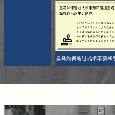
WCBA常规赛中关键战役
术与战术解读 >>
皇马如何通过战术革新和
重返巅峰挑战巴萨主导
位 >>