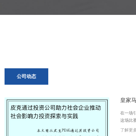
公司动态
皇家
在一场
这场比
强拼搏
了解更