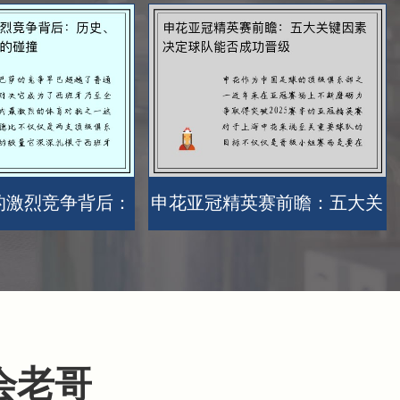
新变革与未来趋
成功逆袭巴萨赢得优势 >>
势 >>
的激烈竞争背后：
申花亚冠精英赛前瞻：五大关
与足球荣誉的碰
键因素决定球队能否成功晋
撞 >>
级 >>
会老哥