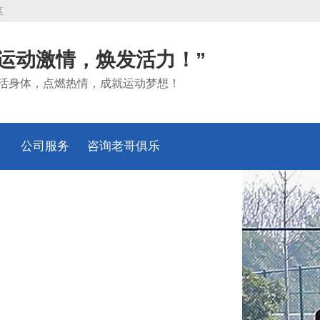
区
“运动激情，焕发活力！”
活身体，点燃热情，成就运动梦想！
公司服务
咨询老哥俱乐
部