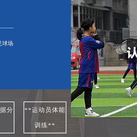
足球场
数据分
**运动员体能
训练**