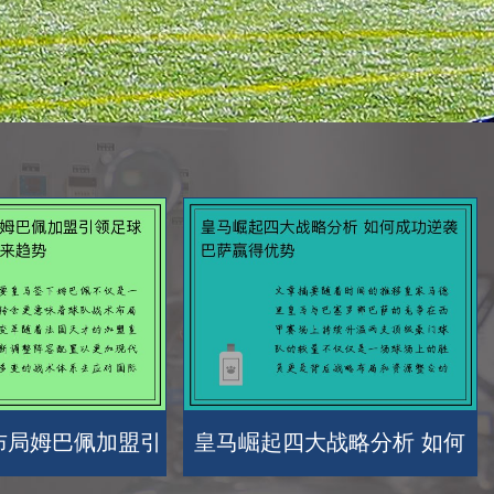
布局姆巴佩加盟引
皇马崛起四大战略分析 如何