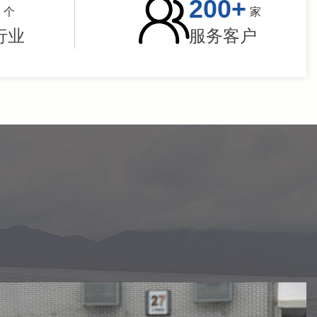
200
+
个
家
越体育不断扩展国际市场，目前已在多个国家和地区建
行业
服务客户
产品不仅在国内市场受到欢迎，还赢得了国际客户的认
务的拓展，通过与国际知名品牌的合作和自有品牌的推
力。
服务”的核心价值观，不断追求卓越，力求在激烈的市场
我们相信，超越体育不仅仅是一个品牌，更是运动员梦
我们将继续以客户为中心，不断探索新的市场机会，推
全球运动爱好者提供更优质的产品和服务。
持以科技创新为驱动，以用户需求为导向，力求在体育
超越。我们期待与更多合作伙伴携手共进，共同迎接未
成就。