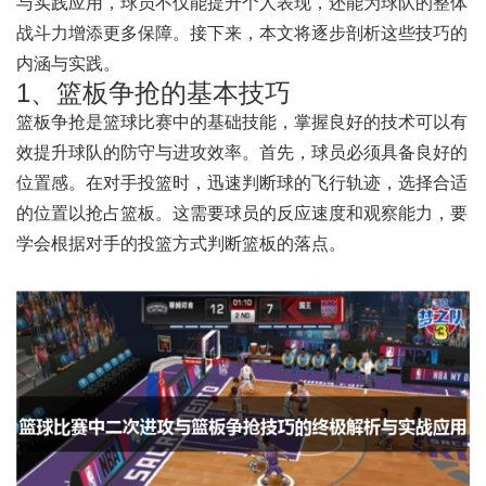
与实践应用，球员不仅能提升个人表现，还能为球队的整体
战斗力增添更多保障。接下来，本文将逐步剖析这些技巧的
内涵与实践。
1、篮板争抢的基本技巧
篮板争抢是篮球比赛中的基础技能，掌握良好的技术可以有
效提升球队的防守与进攻效率。首先，球员必须具备良好的
位置感。在对手投篮时，迅速判断球的飞行轨迹，选择合适
的位置以抢占篮板。这需要球员的反应速度和观察能力，要
学会根据对手的投篮方式判断篮板的落点。