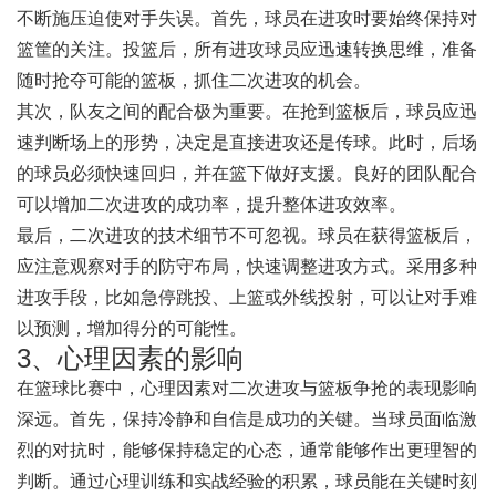
不断施压迫使对手失误。首先，球员在进攻时要始终保持对
篮筐的关注。投篮后，所有进攻球员应迅速转换思维，准备
随时抢夺可能的篮板，抓住二次进攻的机会。
其次，队友之间的配合极为重要。在抢到篮板后，球员应迅
速判断场上的形势，决定是直接进攻还是传球。此时，后场
的球员必须快速回归，并在篮下做好支援。良好的团队配合
可以增加二次进攻的成功率，提升整体进攻效率。
最后，二次进攻的技术细节不可忽视。球员在获得篮板后，
应注意观察对手的防守布局，快速调整进攻方式。采用多种
进攻手段，比如急停跳投、上篮或外线投射，可以让对手难
以预测，增加得分的可能性。
3、心理因素的影响
在篮球比赛中，心理因素对二次进攻与篮板争抢的表现影响
深远。首先，保持冷静和自信是成功的关键。当球员面临激
烈的对抗时，能够保持稳定的心态，通常能够作出更理智的
判断。通过心理训练和实战经验的积累，球员能在关键时刻