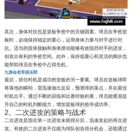
其次，身体对抗也是篮板争抢中的关键因素。球员在争抢篮
板时，必须保持稳定的重心，运用身体力量与对手进行对
抗。适当的肢体接触和身体摆动能够有效阻挡对手的进攻，
创造出有利的争抢空间。此外，保持低重心和灵活的脚步也
能帮助球员在争抢中占得先机。
九游会老哥俱乐部
最后，抓住时机是成功抢篮板的另一要素。球员在篮板球即
将落地的瞬间，需迅速做出反应，预测球的落点，并在最佳
时机出手。通过不断的训练和比赛经验积累，球员能逐渐提
升自己的时机判断能力，增加篮板球的抢夺成功率。
2、二次进攻的策略与战术
二次进攻是指在第一次进攻未能得分后，迅速发起的再次进
攻。有效的二次进攻不仅能为球队创造得分机会，还能通过