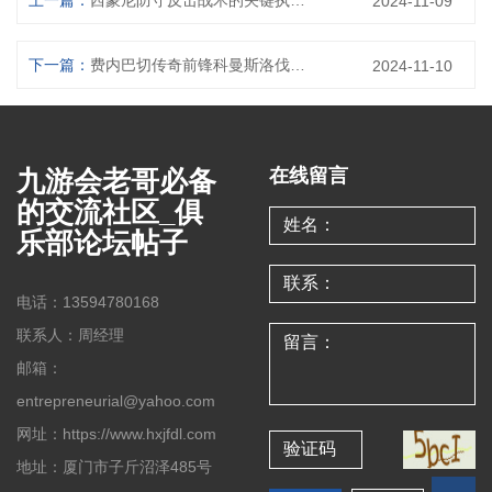
2024-11-09
下一篇：
费内巴切传奇前锋科曼斯洛伐克足球的辉煌历程与成就解析
2024-11-10
九游会老哥必备
在线留言
的交流社区_俱
乐部论坛帖子
电话：13594780168
联系人：周经理
邮箱：
entrepreneurial@yahoo.com
网址：https://www.hxjfdl.com
地址：厦门市子斤沼泽485号