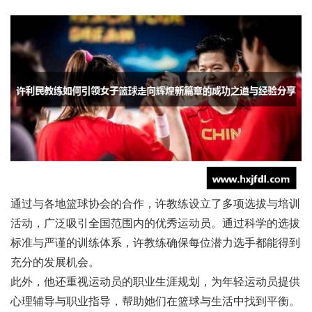
通过与各地篮球协会的合作，许教练设立了多项选拔与培训
活动，广泛吸引全国范围内的优秀运动员。通过科学的选拔
标准与严谨的训练体系，许教练确保每位潜力选手都能得到
充分的发展机会。
此外，他还重视运动员的职业生涯规划，为年轻运动员提供
心理辅导与职业指导，帮助她们在篮球与生活中找到平衡。