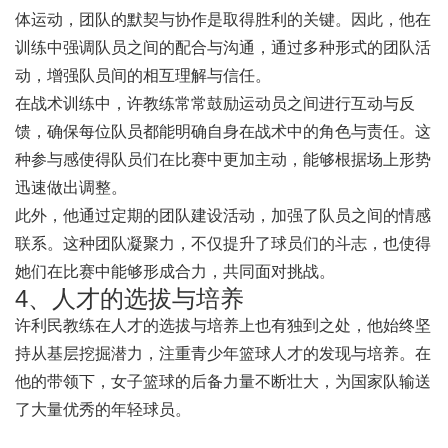
体运动，团队的默契与协作是取得胜利的关键。因此，他在
训练中强调队员之间的配合与沟通，通过多种形式的团队活
动，增强队员间的相互理解与信任。
在战术训练中，许教练常常鼓励运动员之间进行互动与反
馈，确保每位队员都能明确自身在战术中的角色与责任。这
种参与感使得队员们在比赛中更加主动，能够根据场上形势
迅速做出调整。
此外，他通过定期的团队建设活动，加强了队员之间的情感
联系。这种团队凝聚力，不仅提升了球员们的斗志，也使得
她们在比赛中能够形成合力，共同面对挑战。
4、人才的选拔与培养
许利民教练在人才的选拔与培养上也有独到之处，他始终坚
持从基层挖掘潜力，注重青少年篮球人才的发现与培养。在
他的带领下，女子篮球的后备力量不断壮大，为国家队输送
了大量优秀的年轻球员。