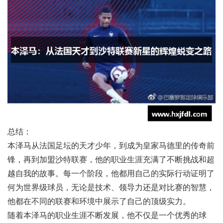
总结：
本泽马从法国足坛的天才少年，到成为皇家马德里的传奇前
锋，再到加盟沙特联赛，他的职业生涯充满了不断挑战和超
越自我的故事。每一个阶段，他都用自己的实际行动证明了
何为世界级球员，无论是技术、领导力还是对比赛的智慧，
他都在不同的联赛和环境中展示了自己的顶级实力。
随着本泽马的职业生涯不断发展，他不仅是一个优秀的球