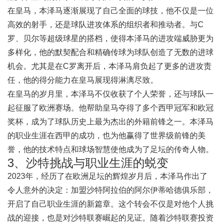
在皇马，本泽马逐渐展现了自己全面的球技，他不仅是一位
高效的射手，还是球队进攻体系的组织者和推动者。与C
罗、贝尔等超级球星的搭档，使得本泽马的进攻端威胁更为
多样化，他的默契配合和精确传球为球队创造了无数的进球
机会。尤其是在C罗离开后，本泽马肩负起了更多的进攻责
任，他的得分能力在皇马展现得淋漓尽致。
在皇马的岁月里，本泽马不仅收获了个人荣誉，还与球队一
起征服了欧洲赛场。他帮助皇马夺得了多个西甲冠军和欧冠
奖杯，成为了球队历史上最为杰出的外籍前锋之一。本泽马
的职业生涯在西甲的成功，也为他赢得了世界级前锋的美
誉，他的技术特点和球场智慧使他成为了足坛的传奇人物。
3、沙特挑战与职业生涯的蜕变
2023年，经历了在欧洲足坛的辉煌岁月后，本泽马作出了
令人意外的决定：加盟沙特阿拉伯的阿尔伊蒂哈德俱乐部，
开启了自己职业生涯的新篇章。这个转会不仅是对他个人挑
战的迎接，也是对沙特联赛崛起的见证。随着沙特联赛投资