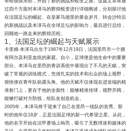
蒂哈德俱乐部，开始了新的挑战和蜕变之旅。这篇文章将通
过四个方面对本泽马的辉煌蜕变进行详细阐述，分别探讨他
在法国足坛的崛起、在皇家马德里的黄金岁月、转会沙特后
的新挑战以及本泽马在全球足坛的影响力，最后进行总结，
回顾他一路走来的辉煌历程。
1、法国足坛的崛起与天赋展示
卡里姆·本泽马出生于1987年12月19日，法国里昂市一个拥
有阿尔及利亚血统的家庭。自小，足球便是他生命中的重要
部分。本泽马在里昂的青训系统中展现出了不凡的天赋，突
破了常规的训练模式，凭借扎实的技术和出众的场上视野，
很快便在青年队崭露头角。他的天赋不仅体现在进攻端的精
准射门上，更在于他的全面性：能够精准传球，视野开阔，
能够打破对方防线，给队友创造机会。
2005年，本泽马终于迎来了自己在里昂一线队的首秀。那
时的他年仅18岁，正是法国足球的新一代希望之星。从此，
他的名字开始在法甲赛场上响亮，吸引了无数球迷和媒体的