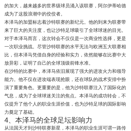
的加大，越来越多的世界级球员涌入该联赛，阿尔伊蒂哈德
成为了这股浪潮中的佼佼者。
本泽马的加盟标志着沙特联赛的新纪元。他的到来为联赛带
来了巨大的关注度，也让沙特足球吸引了全球球迷的目光。
对于本泽马而言，这次转会不仅仅是一次商业性选择，更是
一次职业挑战。尽管沙特联赛的水平无法与欧洲五大联赛相
比，但本泽马凭借自身的经验和实力，依然能够在比赛中大
放异彩，证明了自己的全球顶级前锋水准。
在沙特的比赛中，本泽马依旧展现了强大的进攻火力和领导
能力。他不仅在进攻端表现抢眼，还在球队的战术安排中扮
演了重要角色。更重要的是，他为沙特联赛注入了国际化的
气息，成为了全球球迷关注的焦点。本泽马的成功转会，不
仅提升了他个人的职业生涯价值，也为沙特足球的国际影响
力奠定了基础。
4、本泽马的全球足坛影响力
从法国天才到沙特联赛新星，本泽马的职业生涯可谓一路传