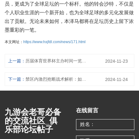
员，更成为了全球足坛的一个标杆。他的转会沙特，不仅是
个人职业生涯的一个新开始，也为全球足球的多元化发展做
出了贡献。无论未来如何，本泽马都将在足坛历史上留下浓
墨重彩的一笔。
本文网址：
https://www.hxjfdl.com/news/171.html
上一篇：
历届体育世界杯主办时间一览及其历史变迁与未来趋势分析
2024-11-23
下一篇：
禁区内激烈抢断战术解析：如何在高压下成功夺回球权
2024-11-24
九游会老哥必备
在线留言
的交流社区_俱
乐部论坛帖子