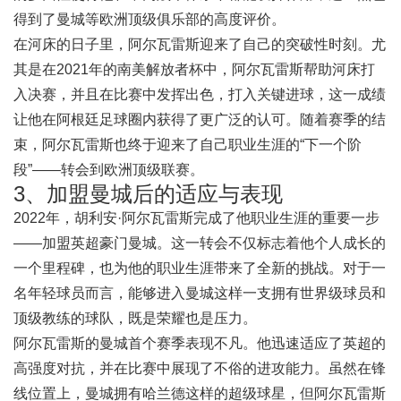
得到了曼城等欧洲顶级俱乐部的高度评价。
在河床的日子里，阿尔瓦雷斯迎来了自己的突破性时刻。尤
其是在2021年的南美解放者杯中，阿尔瓦雷斯帮助河床打
入决赛，并且在比赛中发挥出色，打入关键进球，这一成绩
让他在阿根廷足球圈内获得了更广泛的认可。随着赛季的结
束，阿尔瓦雷斯也终于迎来了自己职业生涯的“下一个阶
段”——转会到欧洲顶级联赛。
3、加盟曼城后的适应与表现
2022年，胡利安·阿尔瓦雷斯完成了他职业生涯的重要一步
——加盟英超豪门曼城。这一转会不仅标志着他个人成长的
一个里程碑，也为他的职业生涯带来了全新的挑战。对于一
名年轻球员而言，能够进入曼城这样一支拥有世界级球员和
顶级教练的球队，既是荣耀也是压力。
阿尔瓦雷斯的曼城首个赛季表现不凡。他迅速适应了英超的
高强度对抗，并在比赛中展现了不俗的进攻能力。虽然在锋
线位置上，曼城拥有哈兰德这样的超级球星，但阿尔瓦雷斯