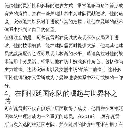
凭借他的灵活性和多样的进攻方式，常常能够与哈兰德形成
有效的搭档，并在一些关键比赛中为球队贡献进球。他的速
度、突破能力以及对于进攻节奏的把握，让他在曼城的战术
体系中找到了自己的位置。
值得注意的是，阿尔瓦雷斯在曼城的表现不仅仅局限于进
球。他的技术细腻，能在球队需要时提供支援，他与其他球
员的默契配合也逐渐展现出极高的水平。瓜迪奥拉对他的战
术运用十分灵活，经常让他在场上扮演多种角色，包括作为
主力前锋、边路突破者以及支援中场的“第二前锋”。这种多
面性使得阿尔瓦雷斯成为了曼城进攻体系中不可或缺的一部
分。
4、在阿根廷国家队的崛起与世界杯之
路
阿尔瓦雷斯不仅在俱乐部层面取得了成功，他同样在阿根廷
国家队中逐渐成为一名重要的球员。在2018年，阿尔瓦雷
斯首次入选阿根廷国家队，并在随后的比赛中逐渐占据了主