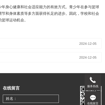
少年身心健康和社会适应能力的有效方式。青少年在参与篮球
调节和身体素质等多方面获得长足的进步。因此，学校和社会
的篮球运动机会。
2024-12-05
2024-12-05
服务热线
在线留言
在线留言