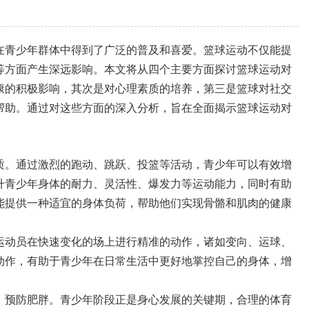
在青少年群体中得到了广泛的普及和喜爱。篮球运动不仅能提
等方面产生深远影响。本文将从四个主要方面探讨篮球运动对
康的积极影响，其次是对心理素质的培养，第三是篮球对社交
帮助。通过对这些方面的深入分析，旨在全面揭示篮球运动对
质。通过激烈的跑动、跳跃、投篮等活动，青少年可以有效增
升青少年身体的耐力、灵活性、爆发力等运动能力，同时有助
能提供一种适宜的身体负荷，帮助他们实现骨骼和肌肉的健康
运动员在快速变化的场上进行精准的动作，诸如变向、运球、
动作，有助于青少年在日常生活中更好地掌控自己的身体，增
，预防肥胖。青少年阶段正是身心发展的关键期，合理的体育