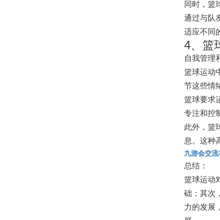
同时，篮
通过与队
适应不同
4、篮
自我管理
篮球运动
节这些情
篮球要求
专注和控
此外，篮
息。这种
九游会交流
总结：
篮球运动
础；其次
力的发展