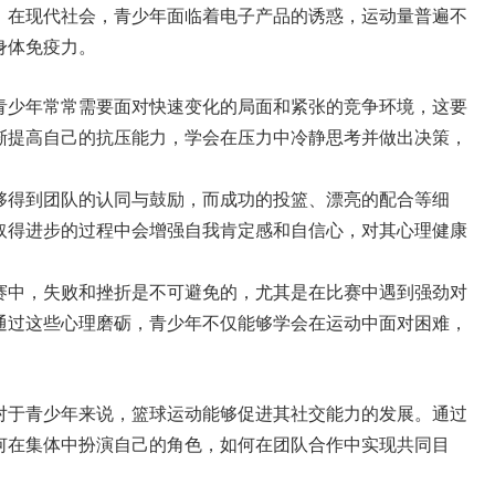
。在现代社会，青少年面临着电子产品的诱惑，运动量普遍不
身体免疫力。
青少年常常需要面对快速变化的局面和紧张的竞争环境，这要
渐提高自己的抗压能力，学会在压力中冷静思考并做出决策，
够得到团队的认同与鼓励，而成功的投篮、漂亮的配合等细
取得进步的过程中会增强自我肯定感和自信心，对其心理健康
赛中，失败和挫折是不可避免的，尤其是在比赛中遇到强劲对
通过这些心理磨砺，青少年不仅能够学会在运动中面对困难，
对于青少年来说，篮球运动能够促进其社交能力的发展。通过
何在集体中扮演自己的角色，如何在团队合作中实现共同目