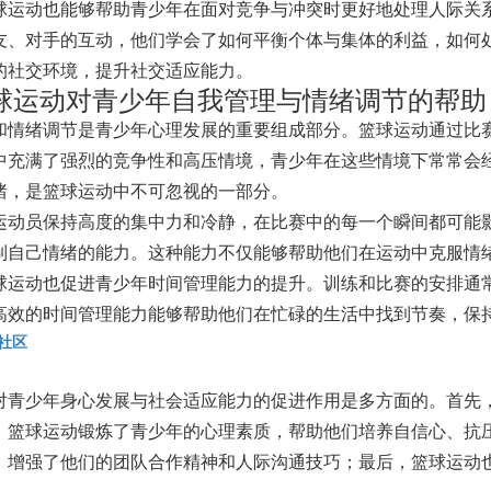
球运动也能够帮助青少年在面对竞争与冲突时更好地处理人际关
友、对手的互动，他们学会了如何平衡个体与集体的利益，如何
的社交环境，提升社交适应能力。
球运动对青少年自我管理与情绪调节的帮助
和情绪调节是青少年心理发展的重要组成部分。篮球运动通过比
中充满了强烈的竞争性和高压情境，青少年在这些情境下常常会
绪，是篮球运动中不可忽视的一部分。
运动员保持高度的集中力和冷静，在比赛中的每一个瞬间都可能
制自己情绪的能力。这种能力不仅能够帮助他们在运动中克服情
球运动也促进青少年时间管理能力的提升。训练和比赛的安排通
高效的时间管理能力能够帮助他们在忙碌的生活中找到节奏，保
社区
对青少年身心发展与社会适应能力的促进作用是多方面的。首先
，篮球运动锻炼了青少年的心理素质，帮助他们培养自信心、抗
，增强了他们的团队合作精神和人际沟通技巧；最后，篮球运动