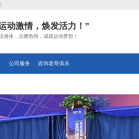
区
“运动激情，焕发活力！”
活身体，点燃热情，成就运动梦想！
公司服务
咨询老哥俱乐
部