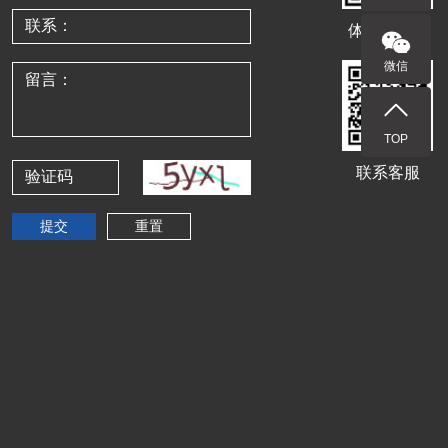
体验移动端
微信
TOP
联系客服