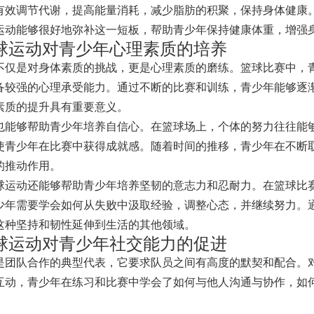
有效调节代谢，提高能量消耗，减少脂肪的积聚，保持身体健康
运动能够很好地弥补这一短板，帮助青少年保持健康体重，增强
球运动对青少年心理素质的培养
不仅是对身体素质的挑战，更是心理素质的磨练。篮球比赛中，
备较强的心理承受能力。通过不断的比赛和训练，青少年能够逐
素质的提升具有重要意义。
也能够帮助青少年培养自信心。在篮球场上，个体的努力往往能
使青少年在比赛中获得成就感。随着时间的推移，青少年在不断
的推动作用。
球运动还能够帮助青少年培养坚韧的意志力和忍耐力。在篮球比
少年需要学会如何从失败中汲取经验，调整心态，并继续努力。
这种坚持和韧性延伸到生活的其他领域。
球运动对青少年社交能力的促进
是团队合作的典型代表，它要求队员之间有高度的默契和配合。
互动，青少年在练习和比赛中学会了如何与他人沟通与协作，如