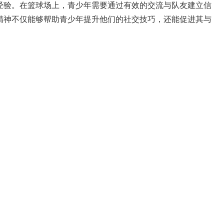
经验。在篮球场上，青少年需要通过有效的交流与队友建立信
精神不仅能够帮助青少年提升他们的社交技巧，还能促进其与