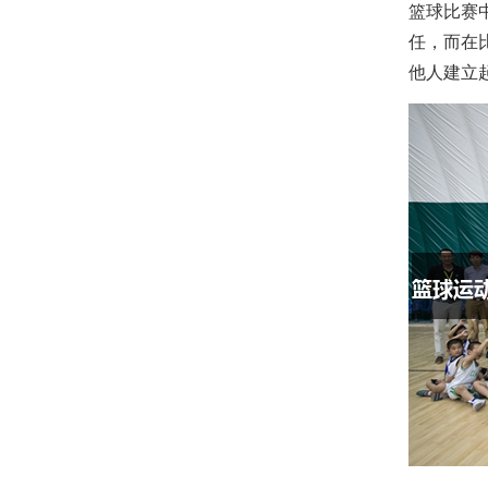
篮球比赛
任，而在
他人建立