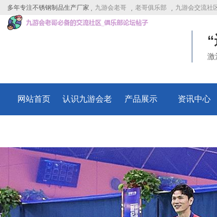
多年专注不锈钢制品生产厂家
九游会老哥
老哥俱乐部
九游会交流社
激
网站首页
认识九游会老
产品展示
资讯中心
哥