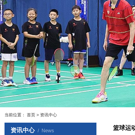
当前位置：
首页
> 资讯中心
篮球运
资讯中心
News