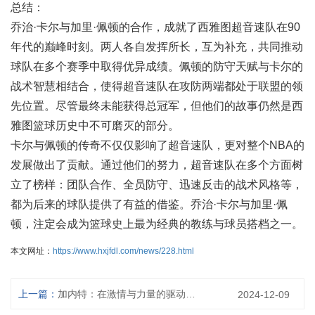
总结：
乔治·卡尔与加里·佩顿的合作，成就了西雅图超音速队在90
年代的巅峰时刻。两人各自发挥所长，互为补充，共同推动
球队在多个赛季中取得优异成绩。佩顿的防守天赋与卡尔的
战术智慧相结合，使得超音速队在攻防两端都处于联盟的领
先位置。尽管最终未能获得总冠军，但他们的故事仍然是西
雅图篮球历史中不可磨灭的部分。
卡尔与佩顿的传奇不仅仅影响了超音速队，更对整个NBA的
发展做出了贡献。通过他们的努力，超音速队在多个方面树
立了榜样：团队合作、全员防守、迅速反击的战术风格等，
都为后来的球队提供了有益的借鉴。乔治·卡尔与加里·佩
顿，注定会成为篮球史上最为经典的教练与球员搭档之一。
本文网址：
https://www.hxjfdl.com/news/228.html
上一篇：
加内特：在激情与力量的驱动下书写篮球传奇的伟大篇章
2024-12-09