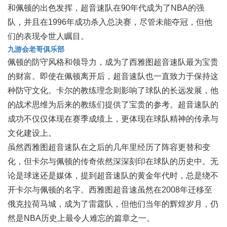
和佩顿的出色发挥，超音速队在90年代成为了NBA的强
队，并且在1996年成功杀入总决赛，尽管未能夺冠，但他
们的表现令世人瞩目。
九游会老哥俱乐部
佩顿的防守风格和领导力，成为了西雅图超音速队最为宝贵
的财富。即使在佩顿离开后，超音速队也一直致力于保持这
种防守文化。卡尔的教练理念则影响了球队的长远发展，他
的战术思维为后来的教练们提供了宝贵的参考。超音速队的
成功不仅仅体现在赛季成绩上，更体现在球队精神的传承与
文化建设上。
虽然西雅图超音速队在之后的几年里经历了阵容更替和变
化，但卡尔与佩顿的传奇依然深深刻印在球队的历史中。无
论是球迷还是媒体，提到超音速队的黄金年代时，总是绕不
开卡尔与佩顿的名字。西雅图超音速虽然在2008年迁移至
俄克拉荷马城，成为了雷霆队，但他们当年的辉煌岁月，仍
然是NBA历史上最令人难忘的篇章之一。