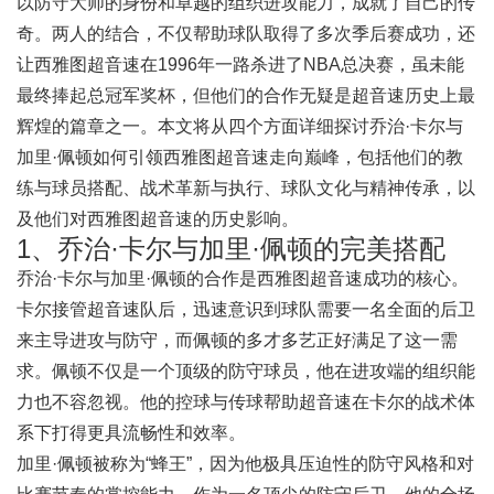
以防守大师的身份和卓越的组织进攻能力，成就了自己的传
奇。两人的结合，不仅帮助球队取得了多次季后赛成功，还
让西雅图超音速在1996年一路杀进了NBA总决赛，虽未能
最终捧起总冠军奖杯，但他们的合作无疑是超音速历史上最
辉煌的篇章之一。本文将从四个方面详细探讨乔治·卡尔与
加里·佩顿如何引领西雅图超音速走向巅峰，包括他们的教
练与球员搭配、战术革新与执行、球队文化与精神传承，以
及他们对西雅图超音速的历史影响。
1、乔治·卡尔与加里·佩顿的完美搭配
乔治·卡尔与加里·佩顿的合作是西雅图超音速成功的核心。
卡尔接管超音速队后，迅速意识到球队需要一名全面的后卫
来主导进攻与防守，而佩顿的多才多艺正好满足了这一需
求。佩顿不仅是一个顶级的防守球员，他在进攻端的组织能
力也不容忽视。他的控球与传球帮助超音速在卡尔的战术体
系下打得更具流畅性和效率。
加里·佩顿被称为“蜂王”，因为他极具压迫性的防守风格和对