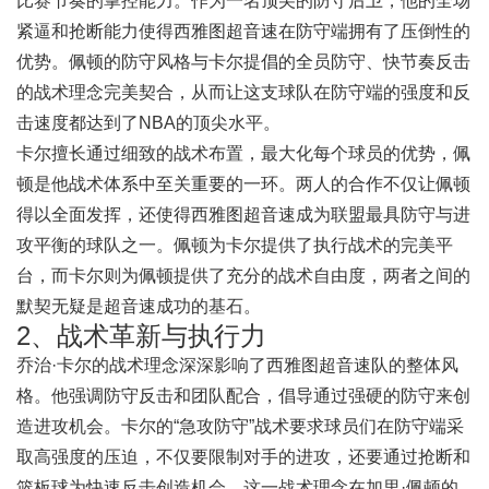
比赛节奏的掌控能力。作为一名顶尖的防守后卫，他的全场
紧逼和抢断能力使得西雅图超音速在防守端拥有了压倒性的
优势。佩顿的防守风格与卡尔提倡的全员防守、快节奏反击
的战术理念完美契合，从而让这支球队在防守端的强度和反
击速度都达到了NBA的顶尖水平。
卡尔擅长通过细致的战术布置，最大化每个球员的优势，佩
顿是他战术体系中至关重要的一环。两人的合作不仅让佩顿
得以全面发挥，还使得西雅图超音速成为联盟最具防守与进
攻平衡的球队之一。佩顿为卡尔提供了执行战术的完美平
台，而卡尔则为佩顿提供了充分的战术自由度，两者之间的
默契无疑是超音速成功的基石。
2、战术革新与执行力
乔治·卡尔的战术理念深深影响了西雅图超音速队的整体风
格。他强调防守反击和团队配合，倡导通过强硬的防守来创
造进攻机会。卡尔的“急攻防守”战术要求球员们在防守端采
取高强度的压迫，不仅要限制对手的进攻，还要通过抢断和
篮板球为快速反击创造机会。这一战术理念在加里·佩顿的