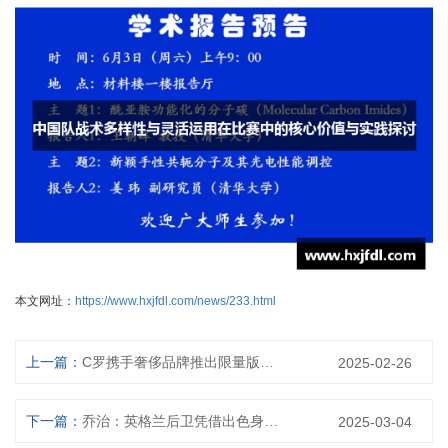
本文网址：
https://www.hxjfdl.com/news/233.html
上一篇：
C罗携手奢侈品牌推出限量版手表展现运动与时尚的完美融合
2025-02-26
下一篇：
乔治：英格兰后卫凭借出色身体素质成为防线中坚力量
2025-03-04