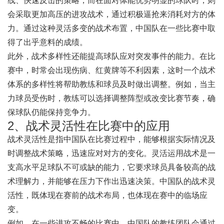
线、快速反击的策略，而在面对体能优势明显的球队时，则
会采取更加高压的进攻战术，通过积极逼抢来消耗对方的体
力。通过这种灵活多变的战术布置，中国队在一些比赛中取
得了出乎意料的成绩。
此外，战术多样性还能提高球队应对突发事件的能力。在比
赛中，时常会出现伤病、红黄牌等不利因素，这时一个战术
体系的多样性将帮助教练和球员及时做出调整。例如，当主
力球员受伤时，教练可以选择调整阵型或改变比赛节奏，确
保球队仍能保持竞争力。
2、战术灵活性在比赛中的应用
战术灵活性是指中国队在比赛过程中，能够根据实际情况及
时调整战术策略，迅速应对对方的变化。灵活运用战术是一
支高水平足球队不可或缺的能力，它要求球员具备较高的战
术理解力，并能够在压力下作出迅速决策。中国队的战术灵
活性，既体现在赛前的战术布局，也体现在赛中的临场应
变。
例如，在一些进攻不畅的比赛中，中国队的教练团队会通过