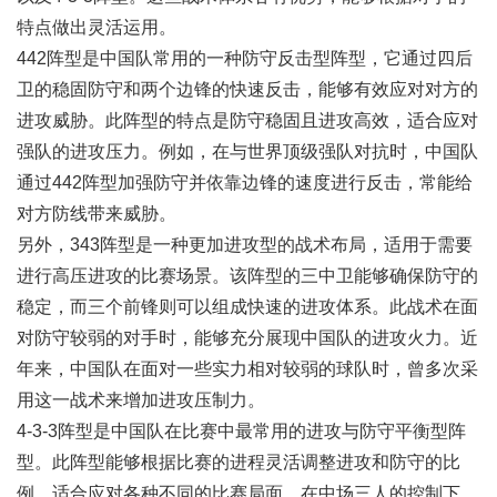
特点做出灵活运用。
442阵型是中国队常用的一种防守反击型阵型，它通过四后
卫的稳固防守和两个边锋的快速反击，能够有效应对对方的
进攻威胁。此阵型的特点是防守稳固且进攻高效，适合应对
强队的进攻压力。例如，在与世界顶级强队对抗时，中国队
通过442阵型加强防守并依靠边锋的速度进行反击，常能给
对方防线带来威胁。
另外，343阵型是一种更加进攻型的战术布局，适用于需要
进行高压进攻的比赛场景。该阵型的三中卫能够确保防守的
稳定，而三个前锋则可以组成快速的进攻体系。此战术在面
对防守较弱的对手时，能够充分展现中国队的进攻火力。近
年来，中国队在面对一些实力相对较弱的球队时，曾多次采
用这一战术来增加进攻压制力。
4-3-3阵型是中国队在比赛中最常用的进攻与防守平衡型阵
型。此阵型能够根据比赛的进程灵活调整进攻和防守的比
例，适合应对各种不同的比赛局面。在中场三人的控制下，