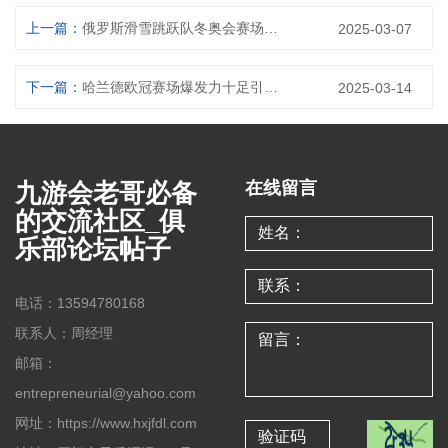
上一篇：
俄罗斯滑雪跳跃队冬奥会赛场力挫群雄成功夺金创历史新高
2025-03-07
下一篇：
哈兰德欧冠赛场爆发力十足引领曼城冲击荣誉巅峰
2025-03-14
九游会老哥必备
在线留言
的交流社区_俱
乐部论坛帖子
电话：13594780168
联系人：周经理
邮箱：
entrepreneurial@yahoo.com
网址：https://www.hxjfdl.com