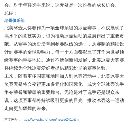
会。对于年轻选手来说，这无疑是一次难得的成长机会。
总结：
老哥俱乐部
北美冰壶大奖赛作为一项全球顶级的冰壶赛事，不仅展现了
高水平的竞技实力，也为推动冰壶运动的发展作出了重要贡
献。从赛事的历史沿革到参赛队伍的选手，从赛制的精细设
计到赛事的全球影响力，每一个方面都彰显了其作为世界顶
级赛事的重要地位。通过不断创新和发展，北美冰壶大奖赛
将继续为全球冰壶爱好者提供精彩纷呈的赛事体验。
未来，随着更多国家和地区加入到冰壶运动中，北美冰壶大
奖赛无疑将会变得更加多元化和国际化，成为全球冰壶选手
争夺荣誉和荣耀的重要舞台。无论是对于选手还是观众来
说，这项赛事都将持续吸引更多的目光，推动冰壶这一运动
走向更加辉煌的未来。
本文网址：
https://www.hxjfdl.com/news/241.html