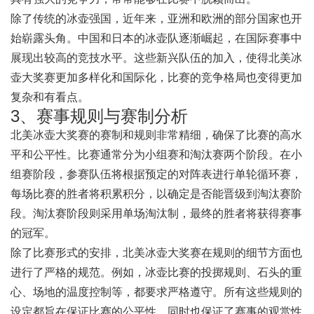
除了传统的冰壶强国，近年来，亚洲和欧洲的部分国家也开
始崭露头角。中国和日本的冰壶队逐渐崛起，在国际赛事中
展现出较高的竞技水平。这些新兴队伍的加入，使得北美冰
壶大奖赛更加多样化和国际化，比赛的竞争格局也变得更加
复杂和有看点。
3、赛事规则与赛制分析
北美冰壶大奖赛的赛制和规则非常精细，确保了比赛的高水
平和公平性。比赛通常分为小组赛和淘汰赛两个阶段。在小
组赛阶段，参赛队伍将根据预定的对阵表进行单轮循环赛，
每场比赛的胜者将积累积分，以确定是否能晋级到淘汰赛阶
段。淘汰赛阶段则采用单场淘汰制，最终的胜者将获得赛事
的冠军。
除了比赛形式的安排，北美冰壶大奖赛在规则的细节方面也
进行了严格的规范。例如，冰壶比赛的投掷规则、石头的重
心、场地的温度控制等，都要求严格遵守。所有这些规则的
设定都旨在保证比赛的公平性，同时也保证了赛事的观赏性