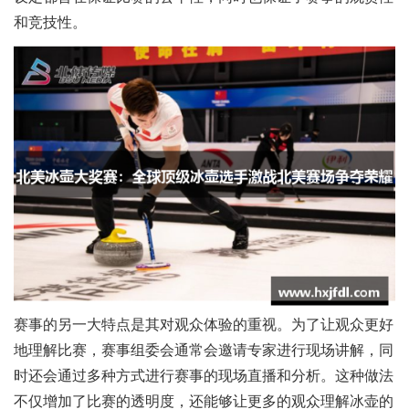
和竞技性。
赛事的另一大特点是其对观众体验的重视。为了让观众更好
地理解比赛，赛事组委会通常会邀请专家进行现场讲解，同
时还会通过多种方式进行赛事的现场直播和分析。这种做法
不仅增加了比赛的透明度，还能够让更多的观众理解冰壶的