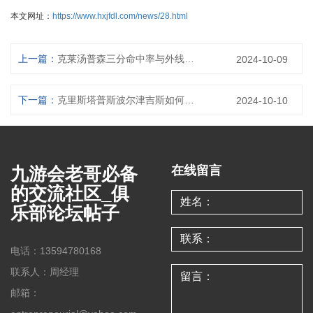
本文网址：
https://www.hxjfdl.com/news/28.html
上一篇：
克莱汤普森三分命中率与外线防守的完美结合分析
2024-10-09
下一篇：
克里斯塔普斯波尔津吉斯如何通过内线防守有效压制对手进攻策略分析
2024-10-10
九游会老哥必备
在线留言
的交流社区_俱
乐部论坛帖子
电话：13594780168
联系人：周经理
邮箱：