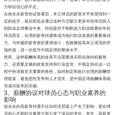
力和自信心的不足。
在侯永永薪资协议签署后，本土球员的薪资水平有望得到一
定的提升，俱乐部也会通过这种方式吸引更多年轻球员投入
到职业足球事业中来。特别是对于刚刚进入职业联赛的年轻
球员而言，合理的薪资待遇将成为他们职业发展的重要推动
力。与外援的薪资差距逐渐缩小，也能够提高本土球员的市
场价值，进一步提升中国足球的整体水平。
然而，这种薪酬体系的改革不仅需要俱乐部自身的积极努
力，还需要足够的政策支持和行业监管。中国足协在这一过
程中扮演着至关重要的角色，如何制定和执行合理的薪酬管
理政策，避免恶性竞争和人才流失，是中国足球薪酬体系能
否成功改革的关键。
3、薪酬协议对球员心态与职业素养的
影响
侯永永的高薪资待遇不仅在经济层面上产生了影响，更在球
员的心态和职业素养方面引发了深远的变化。首先，高薪资