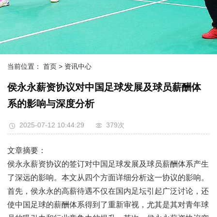
当前位置：
首页
> 资讯中心
侯永永薪资协议对中国足球发展及球员薪酬体
系的影响与深度分析
2025-07-12 10:44:29
379次
文章摘要：
侯永永薪资协议的签订对中国足球发展及球员薪酬体系产生
了深远的影响。本文从四个方面详细分析这一协议的影响。
首先，侯永永的高薪待遇不仅在国内足坛引起广泛讨论，还
使中国足球的薪酬体系得到了重新审视，尤其是其对青年球