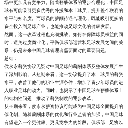
场中更加具有竞争力。随着薪酬体系的逐步合理化，中国足
球有可能吸引更多优秀的外援和本土球员，提升整个联赛的
水平与知名度。而球员的薪酬待遇合理化，既能吸引更多的
资金投入到足球产业，也能推动足球文化的健康发展。
然而，这一改革过程也充满挑战。如何在保障球员权益的同
时，避免过度商业化，平衡俱乐部运营和足球发展之间的关
系，仍是未来中国足球管理者需要面对的重要问题。
总结：
侯永永薪资协议无疑对中国足球的薪酬体系及整体发展产生
了深刻影响。从短期来看，这一协议提升了本土球员的薪资
水平，改善了他们的职业生涯条件，增加了青少年球员的进
入职业足球的动力。同时，也揭示了中国足球在薪酬体系上
的结构性问题，推动了薪资制度的逐步改革。
从长期来看，侯永永薪资协议可能成为中国足球全面提升的
催化剂。随着薪酬体系的优化和行业监管的加强，中国足球
有望进入一个更健康、更具竞争力的阶段。俱乐部、足协以