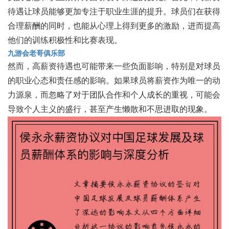
待遇让球员能够更加专注于职业生涯的提升。球员们在获得
合理薪酬的同时，也能从心理上得到更多的激励，进而提高
他们的训练积极性和比赛表现。
九游会老哥俱乐部
然而，高薪资待遇也可能带来一些负面影响，特别是对球员
的职业心态和责任感的影响。如果球员将薪资作为唯一的动
力源泉，而忽略了对于团队合作和个人成长的重视，可能会
导致个人主义的盛行，甚至产生懒散和不思进取的现象。