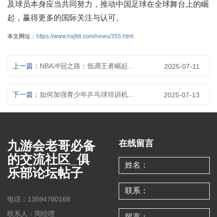
及球员本身应当共同努力，推动中国足球在全球舞台上的崛
起，赢得更多的国际关注与认可。
本文网址：
https://www.hxjfdl.com/news/355.html
上一篇：
NBA冲冠之路：低调王者崛起的背后故事与胜利秘诀
2025-07-11
下一篇：
如何加强青少年乒乓球培训机制培养国球后继人才
2025-07-13
九游会老哥必备
在线留言
的交流社区_俱
乐部论坛帖子
电话：13594780168
联系人：周经理