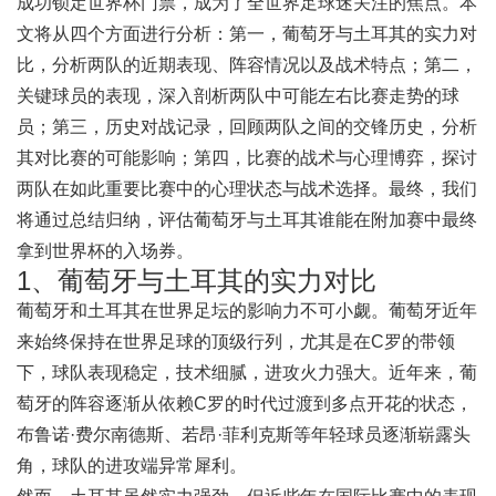
成功锁定世界杯门票，成为了全世界足球迷关注的焦点。本
文将从四个方面进行分析：第一，葡萄牙与土耳其的实力对
比，分析两队的近期表现、阵容情况以及战术特点；第二，
关键球员的表现，深入剖析两队中可能左右比赛走势的球
员；第三，历史对战记录，回顾两队之间的交锋历史，分析
其对比赛的可能影响；第四，比赛的战术与心理博弈，探讨
两队在如此重要比赛中的心理状态与战术选择。最终，我们
将通过总结归纳，评估葡萄牙与土耳其谁能在附加赛中最终
拿到世界杯的入场券。
1、葡萄牙与土耳其的实力对比
葡萄牙和土耳其在世界足坛的影响力不可小觑。葡萄牙近年
来始终保持在世界足球的顶级行列，尤其是在C罗的带领
下，球队表现稳定，技术细腻，进攻火力强大。近年来，葡
萄牙的阵容逐渐从依赖C罗的时代过渡到多点开花的状态，
布鲁诺·费尔南德斯、若昂·菲利克斯等年轻球员逐渐崭露头
角，球队的进攻端异常犀利。