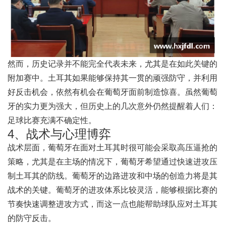
然而，历史记录并不能完全代表未来，尤其是在如此关键的
附加赛中。土耳其如果能够保持其一贯的顽强防守，并利用
好反击机会，依然有机会在葡萄牙面前制造惊喜。虽然葡萄
牙的实力更为强大，但历史上的几次意外仍然提醒着人们：
足球比赛充满不确定性。
4、战术与心理博弈
战术层面，葡萄牙在面对土耳其时很可能会采取高压逼抢的
策略，尤其是在主场的情况下，葡萄牙希望通过快速进攻压
制土耳其的防线。葡萄牙的边路进攻和中场的创造力将是其
战术的关键。葡萄牙的进攻体系比较灵活，能够根据比赛的
节奏快速调整进攻方式，而这一点也能帮助球队应对土耳其
的防守反击。