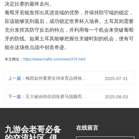
决定比赛的最终走向。
葡萄牙若能发挥出其进攻端的优势，并保持防守端的稳定，
应该能够笑到最后，成功锁定世界杯入场券。土耳其则需要
充分发挥其防守反击的特点，并利用每一个机会来突破葡萄
牙的防线。如果土耳其能够把握住关键时刻的机会，便有可
能在这场焦点战中创造奇迹。
本文网址：
https://www.hxjfdl.com/news/376.html
上一篇：
梅西如何重塑全球体育品牌格局引领足球产业全新商业模式
2025-07-31
下一篇：
五大秘诀助你训练赛马脱颖而出赢得比赛的关键技巧
2025-08-03
九游会老哥必备
在线留言
的交流社区_俱