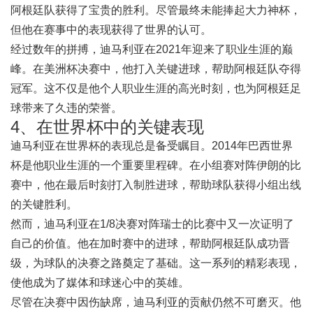
阿根廷队获得了宝贵的胜利。尽管最终未能捧起大力神杯，
但他在赛事中的表现获得了世界的认可。
经过数年的拼搏，迪马利亚在2021年迎来了职业生涯的巅
峰。在美洲杯决赛中，他打入关键进球，帮助阿根廷队夺得
冠军。这不仅是他个人职业生涯的高光时刻，也为阿根廷足
球带来了久违的荣誉。
4、在世界杯中的关键表现
迪马利亚在世界杯的表现总是备受瞩目。2014年巴西世界
杯是他职业生涯的一个重要里程碑。在小组赛对阵伊朗的比
赛中，他在最后时刻打入制胜进球，帮助球队获得小组出线
的关键胜利。
然而，迪马利亚在1/8决赛对阵瑞士的比赛中又一次证明了
自己的价值。他在加时赛中的进球，帮助阿根廷队成功晋
级，为球队的决赛之路奠定了基础。这一系列的精彩表现，
使他成为了媒体和球迷心中的英雄。
尽管在决赛中因伤缺席，迪马利亚的贡献仍然不可磨灭。他