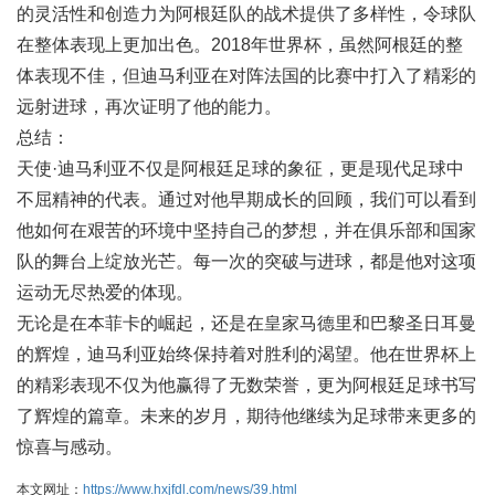
的灵活性和创造力为阿根廷队的战术提供了多样性，令球队
在整体表现上更加出色。2018年世界杯，虽然阿根廷的整
体表现不佳，但迪马利亚在对阵法国的比赛中打入了精彩的
远射进球，再次证明了他的能力。
总结：
天使·迪马利亚不仅是阿根廷足球的象征，更是现代足球中
不屈精神的代表。通过对他早期成长的回顾，我们可以看到
他如何在艰苦的环境中坚持自己的梦想，并在俱乐部和国家
队的舞台上绽放光芒。每一次的突破与进球，都是他对这项
运动无尽热爱的体现。
无论是在本菲卡的崛起，还是在皇家马德里和巴黎圣日耳曼
的辉煌，迪马利亚始终保持着对胜利的渴望。他在世界杯上
的精彩表现不仅为他赢得了无数荣誉，更为阿根廷足球书写
了辉煌的篇章。未来的岁月，期待他继续为足球带来更多的
惊喜与感动。
本文网址：
https://www.hxjfdl.com/news/39.html