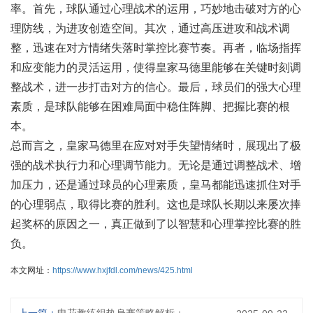
率。首先，球队通过心理战术的运用，巧妙地击破对方的心
理防线，为进攻创造空间。其次，通过高压进攻和战术调
整，迅速在对方情绪失落时掌控比赛节奏。再者，临场指挥
和应变能力的灵活运用，使得皇家马德里能够在关键时刻调
整战术，进一步打击对方的信心。最后，球员们的强大心理
素质，是球队能够在困难局面中稳住阵脚、把握比赛的根
本。
总而言之，皇家马德里在应对对手失望情绪时，展现出了极
强的战术执行力和心理调节能力。无论是通过调整战术、增
加压力，还是通过球员的心理素质，皇马都能迅速抓住对手
的心理弱点，取得比赛的胜利。这也是球队长期以来屡次捧
起奖杯的原因之一，真正做到了以智慧和心理掌控比赛的胜
负。
本文网址：
https://www.hxjfdl.com/news/425.html
上一篇：
申花教练组热身赛策略解析：如何通过实战测试球队整体实力与战术调整