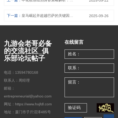
2025-09-22
下一篇：
皇马崛起并超越巴萨的关键因素分析与影响路径探讨
2025-09-26
九游会老哥必备
在线留言
的交流社区_俱
乐部论坛帖子
电话：13594780168
联系人：周经理
邮箱：
entrepreneurial@yahoo.com
网址：https://www.hxjfdl.com
地址：厦门市子斤沼泽485号