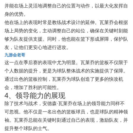
并能在场上灵活地调整自己的位置与动作，以最大化发挥自
身的优势。
他在场上的表现时常是教练战术设计的延伸。瓦莱乔会根据
场上局势的变化，主动调整自己的站位，确保在关键时刻能
够为队友提供支援。同时，他也能在篮下形成屏障，保护队
友，让他们更安心地进行进攻。
九游会老哥
这一点在季后赛的表现中尤为明显。瓦莱乔的篮板不仅限于
个人数据的提升，更是为球队整体战术的实施提供了保障。
通过出色的篮板控制，瓦莱乔为球队创造了更多的快攻机
会，增加了胜利的可能性。
4、领导能力的展现
除了技术与战术，安德森·瓦莱乔在场上的领导能力同样不
可忽视。他不仅是一名出色的篮板球员，也是球队的精神领
袖。瓦莱乔总能在关键时刻通过自己的表现，激励队友，并
提升整个球队的士气。