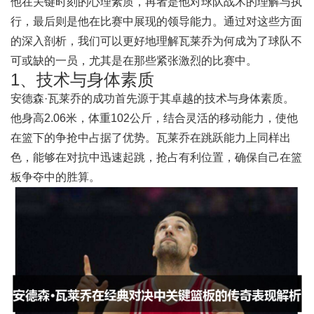
他在关键时刻的心理素质，再者是他对球队战术的理解与执
行，最后则是他在比赛中展现的领导能力。通过对这些方面
的深入剖析，我们可以更好地理解瓦莱乔为何成为了球队不
可或缺的一员，尤其是在那些紧张激烈的比赛中。
1、技术与身体素质
安德森·瓦莱乔的成功首先源于其卓越的技术与身体素质。
他身高2.06米，体重102公斤，结合灵活的移动能力，使他
在篮下的争抢中占据了优势。瓦莱乔在跳跃能力上同样出
色，能够在对抗中迅速起跳，抢占有利位置，确保自己在篮
板争夺中的胜算。