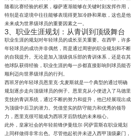
随着比赛经验的积累，穆萨逐渐能够在关键时刻发挥作用，
特别是在逆境中往往能够表现得更加冷静和果敢，这也是他
未来成为世界级球员的重要因素之一。
3、职业生涯规划：从青训到顶级舞台
职业生涯的规划对年轻球员的成长至关重要。在西甲，许多
年轻球员的成功并非偶然，而是通过周密的职业规划和不断
的自我提升。无论是加入顶级俱乐部的青训体系，还是在其
他球队获得经验，职业生涯的每一步都直接影响到球员能否
顺利迈向世界级球员的行列。
西班牙的年轻球员恩里克·戈麦斯就是一个典型的通过明确
规划逐步走向顶级球员的例子。恩里克从小便进入了马德里
竞技的青训系统，通过不断的努力和提升，他已经展现出成
为顶级中后卫的潜力。凭借坚实的防守能力和优秀的领导
力，恩里克很可能成为西班牙后防线的未来核心。
此外，皇家社会的年轻前锋伊曼纽尔·冈萨雷斯在职业规划
上同样做得非常出色。尽管他起初并未进入西甲顶级豪门，