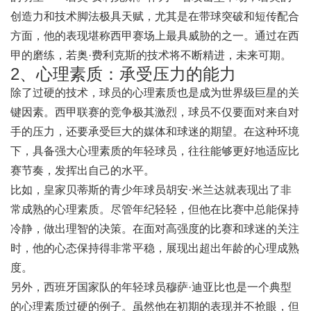
创造力和技术脚法极具天赋，尤其是在带球突破和短传配合
方面，他的表现堪称西甲赛场上最具威胁的之一。通过在西
甲的磨练，若奥·费利克斯的技术将不断精进，未来可期。
2、心理素质：承受压力的能力
除了过硬的技术，球员的心理素质也是成为世界级巨星的关
键因素。西甲联赛的竞争极其激烈，球员不仅要面对来自对
手的压力，还要承受巨大的媒体和球迷的期望。在这种环境
下，具备强大心理素质的年轻球员，往往能够更好地适应比
赛节奏，发挥出自己的水平。
比如，皇家贝蒂斯的青少年球员胡安·米兰达就表现出了非
常成熟的心理素质。尽管年纪轻轻，但他在比赛中总能保持
冷静，做出理智的决策。在面对高强度的比赛和球迷的关注
时，他的心态保持得非常平稳，展现出超出年龄的心理成熟
度。
另外，西班牙国家队的年轻球员穆萨·迪亚比也是一个典型
的心理素质过硬的例子。虽然他在初期的表现并不抢眼，但