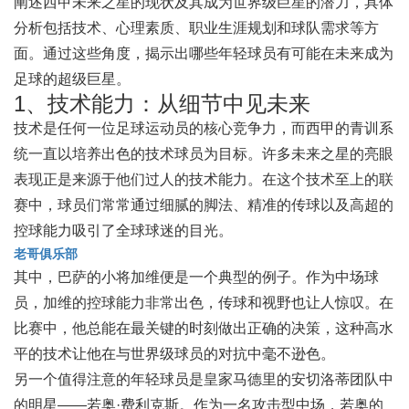
阐述西甲未来之星的现状及其成为世界级巨星的潜力，具体
分析包括技术、心理素质、职业生涯规划和球队需求等方
面。通过这些角度，揭示出哪些年轻球员有可能在未来成为
足球的超级巨星。
1、技术能力：从细节中见未来
技术是任何一位足球运动员的核心竞争力，而西甲的青训系
统一直以培养出色的技术球员为目标。许多未来之星的亮眼
表现正是来源于他们过人的技术能力。在这个技术至上的联
赛中，球员们常常通过细腻的脚法、精准的传球以及高超的
控球能力吸引了全球球迷的目光。
老哥俱乐部
其中，巴萨的小将加维便是一个典型的例子。作为中场球
员，加维的控球能力非常出色，传球和视野也让人惊叹。在
比赛中，他总能在最关键的时刻做出正确的决策，这种高水
平的技术让他在与世界级球员的对抗中毫不逊色。
另一个值得注意的年轻球员是皇家马德里的安切洛蒂团队中
的明星——若奥·费利克斯。作为一名攻击型中场，若奥的