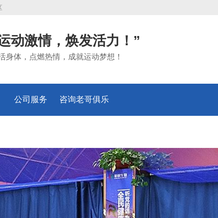
区
“运动激情，焕发活力！”
活身体，点燃热情，成就运动梦想！
公司服务
咨询老哥俱乐
部