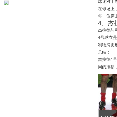
球迷对于
在球场上
每一位穿
4、杰
杰拉德与
4号球衣
利物浦史
总结：
杰拉德4
间的推移