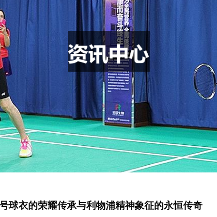
4号球衣的荣耀传承与利物浦精神象征的永恒传奇