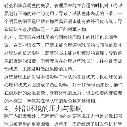
转会和阵容调整的失误。管理层未能在合适的时机对10号球
员进行正确的评估与使用，导致了球队整体表现的下滑。一
个明显的例子是巴萨在梅西离开后未能有效补强攻击线，导
致球队在进攻端缺乏一个真正的领军人物。
此外，管理层在对球员的合同续约问题上的处理也充满争
议。在某些情况下，巴萨未能合理评估球员的合同价值及其
对球队的长远影响。高薪球员未能达到预期的表现，导致俱
乐部资源的浪费。而管理层在处理这些球员时，往往处于被
动状态，未能及时做出果断的决策。
这些管理上的失误不仅影响了球队的竞技状态，也在球员的
心理和状态方面造成了负面影响。对于10号球员来说，他们
在俱乐部的处境复杂，既有外部的压力，也面临着内部管理
的不稳定，导致其在球队中的角色越来越模糊。
4、外部环境的压力与影响
除了内部因素外，巴萨所面临的外部环境压力也是导致10号
球员被弃用的重要因素。近年来，巴萨经历了财政危机和管