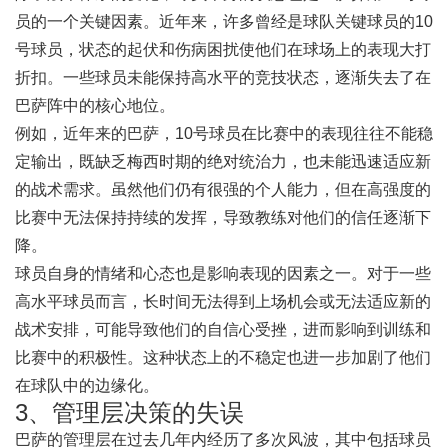
员的一个关键因素。近年来，许多曾经是球队关键球员的10
号球员，状态的起伏和伤病困扰使他们在球场上的表现大打
折扣。一些球员未能保持高水平的竞技状态，逐渐失去了在
巴萨阵中的核心地位。
例如，近年来的巴萨，10号球员在比赛中的表现往往不能稳
定输出，既缺乏梅西时期的绝对统治力，也未能迅速适应新
的战术需求。虽然他们仍有很强的个人能力，但在高强度的
比赛中无法保持持续的发挥，导致教练对他们的信任逐渐下
降。
球员自身的情绪和心态也是影响表现的因素之一。对于一些
高水平球员而言，长时间无法得到上场机会或无法适应新的
战术安排，可能导致他们的自信心受挫，进而影响到训练和
比赛中的积极性。这种状态上的不稳定也进一步加剧了他们
在球队中的边缘化。
3、管理层决策的失误
巴萨的管理层在过去几年内经历了多次风波，其中包括球员