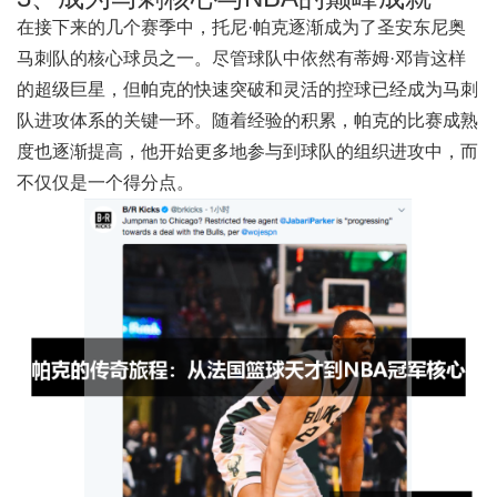
在接下来的几个赛季中，托尼·帕克逐渐成为了圣安东尼奥
马刺队的核心球员之一。尽管球队中依然有蒂姆·邓肯这样
的超级巨星，但帕克的快速突破和灵活的控球已经成为马刺
队进攻体系的关键一环。随着经验的积累，帕克的比赛成熟
度也逐渐提高，他开始更多地参与到球队的组织进攻中，而
不仅仅是一个得分点。