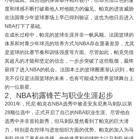
小的成就。虽然他的身体条件相对较小，但却凭借出色的速
度和球感不断打破着他人对他能力的偏见。帕克的进攻威胁
在法国青少年篮球赛场上早已得到验证，这也为他日后进入
NBA打下了基础。
在成长过程中，帕克的篮球生涯并非一帆风顺。法国篮球的
体系和对青少年球员的培养方式与NBA存在显著差异，尤其
是篮球的比赛节奏和训练强度等方面。尽管如此，帕克凭借
其超凡的才能和坚定的信念，一步步突破了这些瓶颈，最终
获得了进入NBA的机会。法国本土的篮球圈逐渐认识到，帕
克不仅仅是法国篮球的未来，也有可能成为世界篮球舞台上
的一位新星。
2、NBA初露锋芒与职业生涯起步
2001年，托尼·帕克在NBA选秀中被圣安东尼奥马刺队以第
28顺位选中，正式开启了自己的NBA职业生涯。尽管他在
选秀中并非首轮新秀，但马刺队显然看到了帕克的巨大潜
力，特别是在控球与进攻组织方面的优势。帕克的加入为马
刺队提供了更多的选择，他的速度和控球能力让马刺队的进