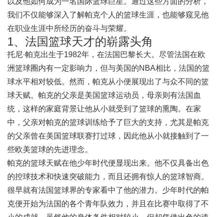
以及他如何成为一名国际篮球巨星。通过这些方面的分析，
我们不仅能够深入了解帕克个人的篮球生涯，也能够窥见他
在职业生涯中所经历的奋斗与荣耀。
1、法国篮球天才的崭露头角
托尼·帕克出生于1982年，在法国巴黎长大。尽管法国在欧
洲篮球圈内有一定影响力，但与美国的NBA相比，法国的篮
球水平相对较低。然而，帕克从小便展现出了与众不同的篮
球天赋。帕克的父亲是美国篮球运动员，母亲则有法国血
统，这样的家庭背景让他从小就受到了篮球的熏陶。在家
中，父亲对帕克的篮球训练给予了巨大的支持，尤其是帕克
的父亲曾在美国篮球联赛打过球，因此他从小就接触到了一
些欧美篮球的先进理念。
帕克的篮球天赋在他少年时代便显现出来。他不仅具备出色
的控球技术和快速突破能力，而且还拥有惊人的篮球智商。
很早就有法国篮球界的专家看中了他的潜力。少年时代的帕
克便开始为法国的各个青年队效力，并且在比赛中取得了不