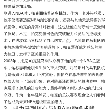
攻体系更加流畅。
刚进入NBA时，帕克面临着诸多挑战。作为一名外籍球员，
他不仅需要适应NBA的比赛节奏，还要与其他天赋异禀的球
员竞争。帕克的身高相对较矮，这也让他在防守端一度受到
了质疑。不过，帕克凭借出色的突破能力和灵活的控球技
术，在进攻端迅速找到了自己的立足点。尤其是在马刺队的
主教练格雷格·波波维奇的调教下，帕克逐渐成为球队的主
力控卫，发挥了至关重要的作用。
2003年，托尼·帕克随马刺队夺得了他的第一个NBA总冠
军，这标志着他职业生涯的重大突破。尽管那时的马刺队核
心是蒂姆·邓肯和大卫·罗宾逊，但帕克在总决赛中的表现仍
然给人留下了深刻印象。在对阵新泽西网队的总决赛中，帕
克展现了超凡的进攻能力，最终帮助马刺队以4-2的总比分
夺冠。作为一名年轻球员，帕克的总决赛表现也让人们看到
了他成为未来NBA超级巨星的潜力。
3、成为马刺核心与NBA的巅峰成就