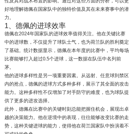
性及其对战术布置的影响。通过对这些方面的分析，可以更
好地理解德佩在国家队中的独特价值及其在未来赛事中的潜
力。
1、德佩的进球效率
德佩在2024年国家队的进球效率值得关注。他在关键比赛
中的进球数，不仅提升了球队士气，也为荷兰队的胜利奠定
了基础。统计数据显示，德佩在本年度的比赛中，平均每场
比赛能够打入超过0.5个进球，这一数据在队伍中名列前
茅。
他的进球多样性是另一项重要因素。从远射、任意球到禁区
内的抢点，德佩的进球方式多种多样，展示了其全面的攻击
能力。这种多样性不仅增加了对手防守的难度，也为球队提
供了更多的进攻选择。
此外，德佩在比赛中的关键时刻总能把握住机会，展现出卓
越的决策能力。他在逆境中的表现，往往能够改变比赛的走
势，这种关键进球的能力，使得他在荷兰国家队中扮演着不