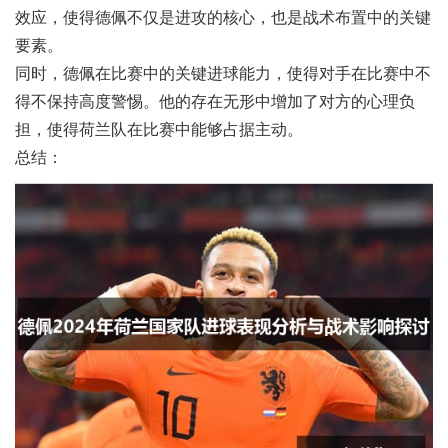
效应，使得德佩不仅是进攻的核心，也是战术布置中的关键
要素。
同时，德佩在比赛中的关键进球能力，使得对手在比赛中不
得不保持高度警惕。他的存在无形中增加了对方的心理负
担，使得荷兰队在比赛中能够占据主动。
总结：