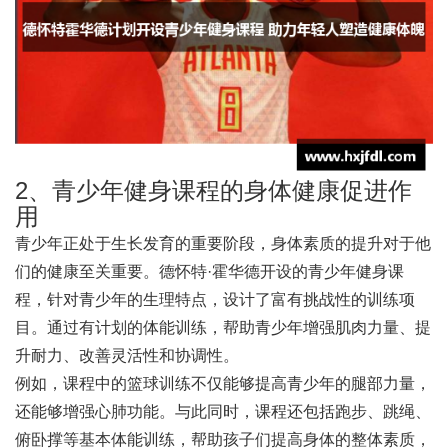
2、青少年健身课程的身体健康促进作
用
青少年正处于生长发育的重要阶段，身体素质的提升对于他
们的健康至关重要。德怀特·霍华德开设的青少年健身课
程，针对青少年的生理特点，设计了富有挑战性的训练项
目。通过有计划的体能训练，帮助青少年增强肌肉力量、提
升耐力、改善灵活性和协调性。
例如，课程中的篮球训练不仅能够提高青少年的腿部力量，
还能够增强心肺功能。与此同时，课程还包括跑步、跳绳、
俯卧撑等基本体能训练，帮助孩子们提高身体的整体素质，