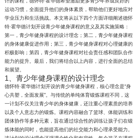
计的课程，德怀特·霍华德希望激励更多青少年养成良好的
运动习惯，全面提升他们的身体素质，帮助他们更好地应对
学业压力和生活挑战。本文将从以下四个方面详细阐述德怀
特·霍华德计划开设青少年健身课程的意义及其实施策略：
第一，青少年健身课程的设计理念；第二，青少年健身课程
的身体健康促进作用；第三，青少年健身课程对心理健康的
积极影响；第四，青少年健身课程对社会责任感和团队合作
能力的提升。最后，我们将结合以上内容，进行全面的总结
和展望。
1、青少年健身课程的设计理念
德怀特·霍华德计划开设的青少年健身课程，核心理念是“身
心共塑，全面发展”。与传统的单纯体育锻炼课程不同，这
一计划不仅关注青少年的身体健康，还注重心理素质的培养
以及个人意志力的锻炼。课程内容融合了篮球、体能训练和
团体协作等多种元素，旨在通过综合性的训练让孩子们在锻
炼体能的同时，也能提高他们的社交能力和心理承受能力。