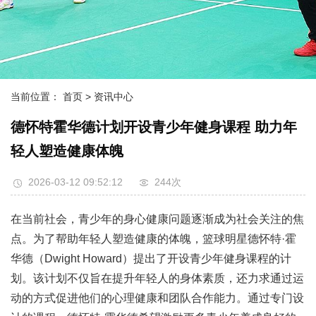
当前位置：
首页
> 资讯中心
德怀特霍华德计划开设青少年健身课程 助力年
轻人塑造健康体魄
2026-03-12 09:52:12
244次
在当前社会，青少年的身心健康问题逐渐成为社会关注的焦
点。为了帮助年轻人塑造健康的体魄，篮球明星德怀特·霍
华德（Dwight Howard）提出了开设青少年健身课程的计
划。该计划不仅旨在提升年轻人的身体素质，还力求通过运
动的方式促进他们的心理健康和团队合作能力。通过专门设