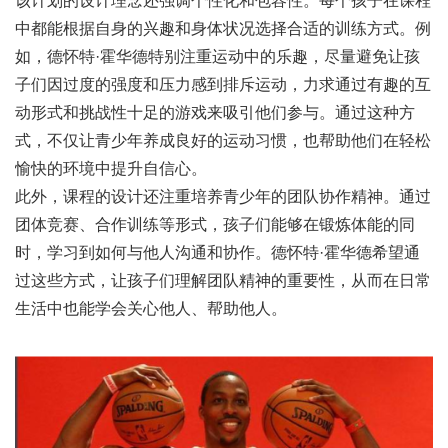
该计划的设计理念还强调个性化和包容性。每个孩子在课程
中都能根据自身的兴趣和身体状况选择合适的训练方式。例
如，德怀特·霍华德特别注重运动中的乐趣，尽量避免让孩
子们因过度的强度和压力感到排斥运动，力求通过有趣的互
动形式和挑战性十足的游戏来吸引他们参与。通过这种方
式，不仅让青少年养成良好的运动习惯，也帮助他们在轻松
愉快的环境中提升自信心。
此外，课程的设计还注重培养青少年的团队协作精神。通过
团体竞赛、合作训练等形式，孩子们能够在锻炼体能的同
时，学习到如何与他人沟通和协作。德怀特·霍华德希望通
过这些方式，让孩子们理解团队精神的重要性，从而在日常
生活中也能学会关心他人、帮助他人。