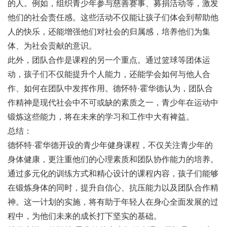
的人。例如，组织青少年参与慈善赛事、募捐活动等，激发
他们的社会责任感。这些活动不仅能让孩子们体会到帮助他
人的快乐，还能增强他们对社会的归属感，培养他们为集
体、为社会贡献的意识。
此外，团队合作是课程的另一个重点。通过篮球等团体运
动，孩子们不仅能提升个人能力，还能学会如何与他人合
作、如何在团队中发挥作用。德怀特·霍华德认为，团队合
作精神是现代社会中不可或缺的素质之一，青少年在运动中
锻炼这些能力，将在未来的学习和工作中大有裨益。
总结：
德怀特·霍华德开设的青少年健身课程，不仅关注青少年的
身体健康，更注重他们的心理素质和团队协作能力的培养。
通过多元化的训练方式和精心设计的课程内容，孩子们能够
在锻炼身体的同时，提升自信心、抗压能力以及团队合作精
神。这一计划的实施，将有助于年轻人在身心全面发展的过
程中，为他们未来的成长打下坚实的基础。