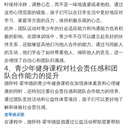
时保持冷静，调整心态，而不是一味地逃避或者抱怨。通过
这些心理层面的锻炼，孩子们可以在日常生活中更好地应对
学习、家庭等方面的压力，保持积极乐观的心态。
此外，团队运动对青少年的社会适应能力和沟通能力也有积
极的影响。在团体训练中，青少年不仅可以建立起良好的伙
伴关系，还能够提高他们与他人合作的能力。通过与同龄人
的互动，他们学会了如何尊重他人、倾听他人的意见，进一
步增强了自信心和团队归属感。
4、青少年健身课程对社会责任感和团
队合作能力的提升
德怀特·霍华德的青少年健身课程在加强身体素质和心理健
康的同时，还特别注重社会责任感和团队合作能力的培养。
通过团队竞技活动和公益性体育项目，孩子们可以更好地了
解和体验社会责任感。
老哥俱乐部
在课程中，德怀特·霍华德提倡通过公益活动帮助需要帮助