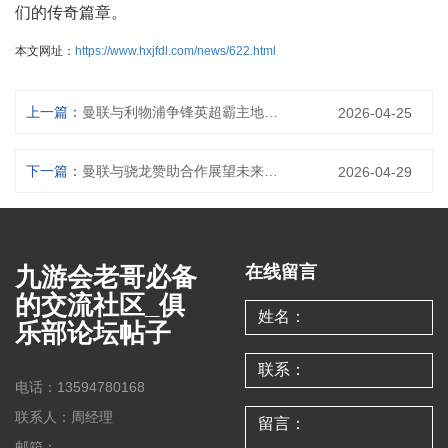
们的传奇篇章。
本文网址：
https://www.hxjfdl.com/news/622.html
上一篇：
曼联与利物浦争锋英超霸主地位谁能称雄历史与荣耀的较量
2026-04-25
下一篇：
曼联与骁龙赞助合作展望未来发展趋势及潜在影响
2026-04-29
九游会老哥必备
在线留言
的交流社区_俱
乐部论坛帖子
电话：13594780168
联系人：周经理
邮箱：