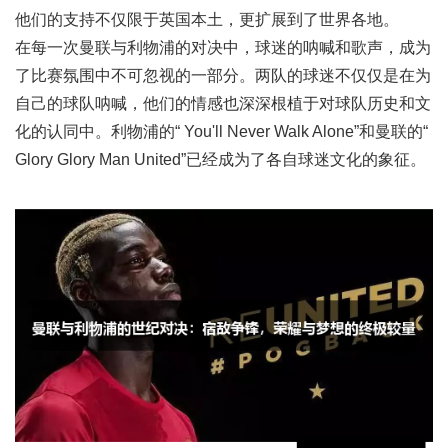
他们的支持不仅限于英国本土，更扩展到了世界各地。
在每一次曼联与利物浦的对决中，球迷的呐喊和歌声，成为
了比赛氛围中不可忽视的一部分。两队的球迷不仅仅是在为
自己的球队呐喊，他们的情感也深深根植于对球队历史和文
化的认同中。利物浦的“ You'll Never Walk Alone”和曼联的“
Glory Glory Man United”已经成为了各自球迷文化的象征。