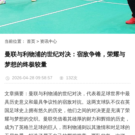
当前位置：
首页
> 资讯中心
曼联与利物浦的世纪对决：宿敌争锋，荣耀与
梦想的终极较量
2026-04-28 09:58:57
132次
文章摘要：曼联与利物浦的世纪对决，代表着足球世界中最
具历史意义和最具争议性的宿敌对抗。这两支球队不仅在英
国足球史上拥有悠久的历史，他们之间的对决更是充满了荣
耀与梦想的交织。曼联凭借着其雄厚的财力和辉煌的历史，
成为了英格兰足球的巨人，而利物浦则以其激情和对足球的