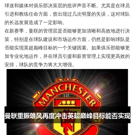
球迷和媒体对俱乐部决策层的批评声音不断。尤其是在球员
引进和教练任命方面，曾出现过几次明显的失误，这对球队
的长远发展造成了一定影响。
在新赛季，曼联的管理层是否能够更加清晰和高效地进行决
策，特别是在球队建设和市场运作方面，仍然是影响球队是
否能实现英超巅峰目标的一个关键因素。如果俱乐部能够更
加专业化地运作，并在球员引援和薪资管理上实现更高效的
安排，球队的竞争力将大大增强。