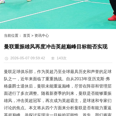
当前位置：
首页
> 资讯中心
曼联重振雄风再度冲击英超巅峰目标能否实现
2026-05-07 09:59:42
143次
曼联足球俱乐部，作为英超乃至全球最具历史和声誉的足球
队之一，近年来面临了重重挑战。自从2013年亚历克斯·弗
格森爵士退休后，曼联未能重返巅峰，尽管在阵容和管理层
面进行了多次调整。随着新赛季的到来，曼联是否能够重振
雄风，冲击英超冠军，再次成为英超霸主，是球迷和专家们
讨论的焦点。本文将从四个方面来分析曼联是否有能力重返
英超巅峰，并探讨实现这一目标的可能性。首先，我们将审