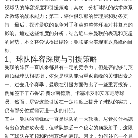
视球队的阵容深度和引援策略；其次，分析球队的战术体系
及教练的战术能力；第三，评估俱乐部的管理层和财务支
持；最后，探讨曼联的竞争对手和英超整体环境对其复兴的
影响。通过这些维度的分析，结合近年来曼联的表现和英超
的局势，本文将尝试得出结论：曼联能否实现重返巅峰的目
标。
1、球队阵容深度与引援策略
曼联的阵容一直以来都具有一定的竞争力，但是否能够与英
超顶级球队相抗衡，依然是球队能否重返巅峰的关键因素之
一。过去几个赛季，曼联在引援方面做出了一些重要投资，
例如签下了布鲁诺·费尔南德斯、卡塞米罗和安东尼等球
员。然而，尽管这些引援在一定程度上提升了球队的实力，
仍有部分位置需要进一步的补强。
其中，曼联的前锋线一直是球队的一大软肋。尽管拉什福德
有出色的进攻表现，但球队缺乏一个稳定的顶级射手，这限
制了球队在英超和欧洲赛场的表现。因此，如何补充一个具