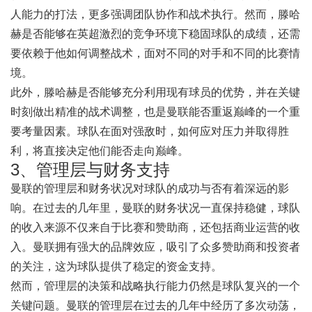
人能力的打法，更多强调团队协作和战术执行。然而，滕哈
赫是否能够在英超激烈的竞争环境下稳固球队的成绩，还需
要依赖于他如何调整战术，面对不同的对手和不同的比赛情
境。
此外，滕哈赫是否能够充分利用现有球员的优势，并在关键
时刻做出精准的战术调整，也是曼联能否重返巅峰的一个重
要考量因素。球队在面对强敌时，如何应对压力并取得胜
利，将直接决定他们能否走向巅峰。
3、管理层与财务支持
曼联的管理层和财务状况对球队的成功与否有着深远的影
响。在过去的几年里，曼联的财务状况一直保持稳健，球队
的收入来源不仅来自于比赛和赞助商，还包括商业运营的收
入。曼联拥有强大的品牌效应，吸引了众多赞助商和投资者
的关注，这为球队提供了稳定的资金支持。
然而，管理层的决策和战略执行能力仍然是球队复兴的一个
关键问题。曼联的管理层在过去的几年中经历了多次动荡，