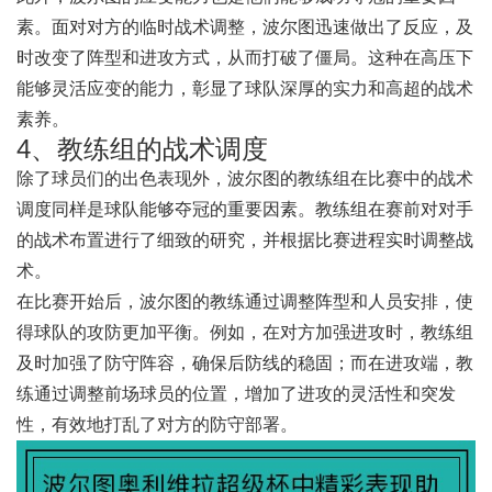
素。面对对方的临时战术调整，波尔图迅速做出了反应，及
时改变了阵型和进攻方式，从而打破了僵局。这种在高压下
能够灵活应变的能力，彰显了球队深厚的实力和高超的战术
素养。
4、教练组的战术调度
除了球员们的出色表现外，波尔图的教练组在比赛中的战术
调度同样是球队能够夺冠的重要因素。教练组在赛前对对手
的战术布置进行了细致的研究，并根据比赛进程实时调整战
术。
在比赛开始后，波尔图的教练通过调整阵型和人员安排，使
得球队的攻防更加平衡。例如，在对方加强进攻时，教练组
及时加强了防守阵容，确保后防线的稳固；而在进攻端，教
练通过调整前场球员的位置，增加了进攻的灵活性和突发
性，有效地打乱了对方的防守部署。