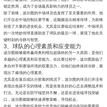
锁定胜局，成为了全场最具影响力的球员之一。
除了前锋，波尔图的中场球员也发挥了至关重要的作用。他
们不仅在中场控制比赛节奏，还频频送出精准传球，为前锋
创造了大量的进攻机会。尤其是比赛临近结束时，中场球员
的一次绝妙传球直接助攻了球队的最后一球，展现了他在关
键时刻的冷静与智慧。
3、球队的心理素质和应变能力
波尔图能够最终赢得奥利维拉超级杯的另一大原因，是他们
卓越的心理素质和应变能力。在比赛过程中，波尔图面临了
来自对手和赛场环境的双重压力，但他们始终保持冷静，展
现出了顽强的心理素质。
尤其是在落后或比分胶着的情况下，波尔图的球员们并没有
表现出焦躁不安的情绪，而是依靠良好的心态去调整战术和
打法。无论是在防守端坚持不懈，还是在进攻端寻找突破
口，波尔图都能够快速调整策略，寻找机会。
此外，波尔图的应变能力也是他们能够成功夺冠的重要因