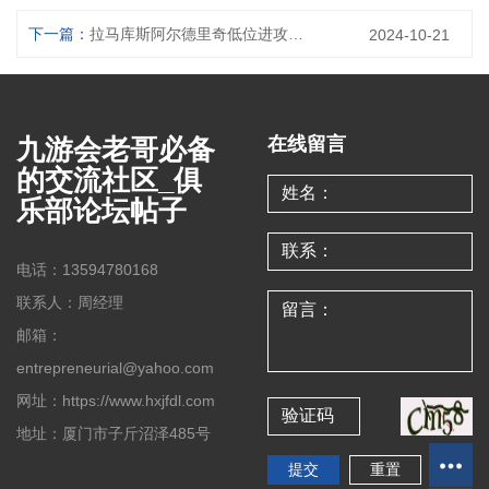
下一篇：
拉马库斯阿尔德里奇低位进攻技巧的深度解析与应用探讨
2024-10-21
九游会老哥必备
在线留言
的交流社区_俱
乐部论坛帖子
电话：13594780168
联系人：周经理
邮箱：
entrepreneurial@yahoo.com
网址：https://www.hxjfdl.com
地址：厦门市子斤沼泽485号