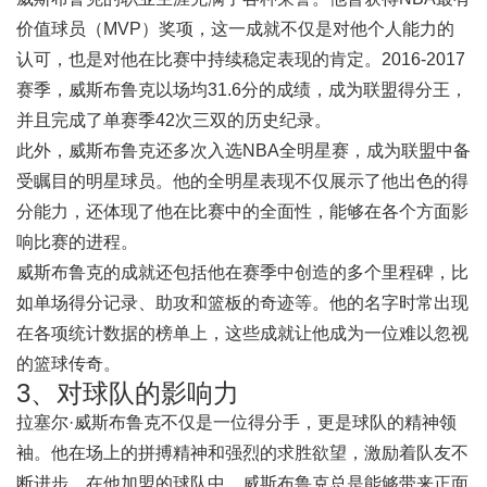
价值球员（MVP）奖项，这一成就不仅是对他个人能力的
认可，也是对他在比赛中持续稳定表现的肯定。2016-2017
赛季，威斯布鲁克以场均31.6分的成绩，成为联盟得分王，
并且完成了单赛季42次三双的历史纪录。
此外，威斯布鲁克还多次入选NBA全明星赛，成为联盟中备
受瞩目的明星球员。他的全明星表现不仅展示了他出色的得
分能力，还体现了他在比赛中的全面性，能够在各个方面影
响比赛的进程。
威斯布鲁克的成就还包括他在赛季中创造的多个里程碑，比
如单场得分记录、助攻和篮板的奇迹等。他的名字时常出现
在各项统计数据的榜单上，这些成就让他成为一位难以忽视
的篮球传奇。
3、对球队的影响力
拉塞尔·威斯布鲁克不仅是一位得分手，更是球队的精神领
袖。他在场上的拼搏精神和强烈的求胜欲望，激励着队友不
断进步。在他加盟的球队中，威斯布鲁克总是能够带来正面