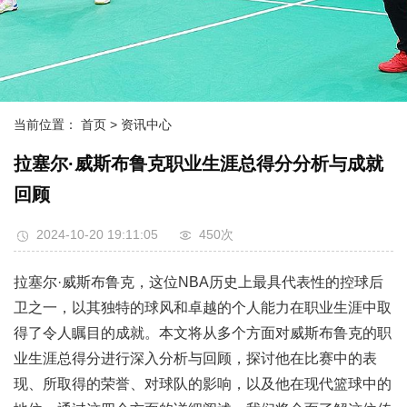
当前位置：
首页
> 资讯中心
拉塞尔·威斯布鲁克职业生涯总得分分析与成就
回顾
2024-10-20 19:11:05
450次
拉塞尔·威斯布鲁克，这位NBA历史上最具代表性的控球后
卫之一，以其独特的球风和卓越的个人能力在职业生涯中取
得了令人瞩目的成就。本文将从多个方面对威斯布鲁克的职
业生涯总得分进行深入分析与回顾，探讨他在比赛中的表
现、所取得的荣誉、对球队的影响，以及他在现代篮球中的