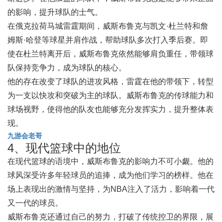
的影响，提升球队的士气。
在俄克拉荷马城雷霆期间，威斯布鲁克与凯文·杜兰特和詹
姆斯·哈登等球星并肩作战，帮助球队多次打入季后赛。即
使在杜兰特离开后，威斯布鲁克依然能够肩负重任，带领球
队保持竞争力，成为球队的核心。
他的存在改变了球队的进攻风格，雷霆在他的带领下，转型
为一支以快攻和突破为主的球队。威斯布鲁克的传球能力和
球场视野，使得他的队友也能够充分发挥实力，提升整体表
现。
九游会老哥
4、现代篮球中的地位
在现代篮球的语境中，威斯布鲁克的影响力不可小觑。他的
球风深受许多年轻球员的追捧，成为他们学习的榜样。他在
场上表现出的激情与坚持，为NBA注入了活力，影响着一代
又一代的球员。
威斯布鲁克还通过自己的努力，打破了传统控卫的界限，展