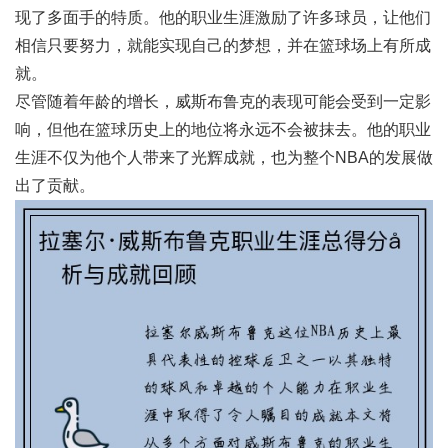
现了多面手的特质。他的职业生涯激励了许多球员，让他们
相信只要努力，就能实现自己的梦想，并在篮球场上有所成
就。
尽管随着年龄的增长，威斯布鲁克的表现可能会受到一定影
响，但他在篮球历史上的地位将永远不会被抹去。他的职业
生涯不仅为他个人带来了光辉成就，也为整个NBA的发展做
出了贡献。