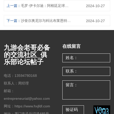
上一篇：
毛罗·伊卡尔迪：阿根廷足球前锋在加拉塔萨雷的崛起与挑战
2024-10-27
下一篇：
沙奎尔奥尼尔与科比布莱恩特的友谊重建之路揭秘
2024-10-27
九游会老哥必备
在线留言
的交流社区_俱
乐部论坛帖子
电话：13594780168
联系人：周经理
邮箱：
entrepreneurial@yahoo.com
网址：https://www.hxjfdl.com
地址：厦门市子斤沼泽485号