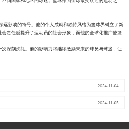
了不同国家和地区的球迷。篮球作为全球最受欢迎的运动之
生深远影响的符号。他的个人成就和独特风格为篮球界树立了新
社会责任感提升了运动员的社会形象，而他的全球化推广使篮
一次深刻洗礼。他的影响力将继续激励未来的球员与球迷，让
2024-11-04
2024-11-05