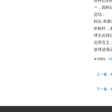
在科比的
一，因科
总结：
科比·布
的标杆，
球文化得
总而言之
篮球这项
本文网址：
ht
上一篇：
下一篇：