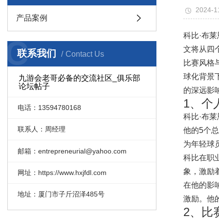
2024-1
产品案例
科比·布
C
文将从四
联系我们
Contact Us
比赛风格
球化背景
九游会老哥必备的交流社区_俱乐部
论坛帖子
的深远影
1、个
电话：13594780168
科比·布
联系人：周经理
他的5个
为年轻球
邮箱：entrepreneurial@yahoo.com
科比在职
象，激励
网址：https://www.hxjfdl.com
在他的影
地址：厦门市子斤沼泽485号
激励。他
2、比