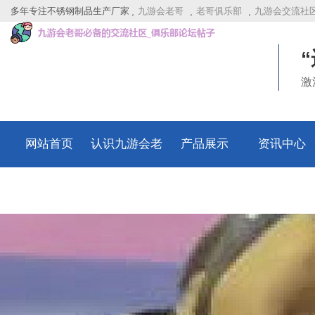
多年专注不锈钢制品生产厂家
九游会老哥
老哥俱乐部
九游会交流社
激
网站首页
认识九游会老
产品展示
资讯中心
哥