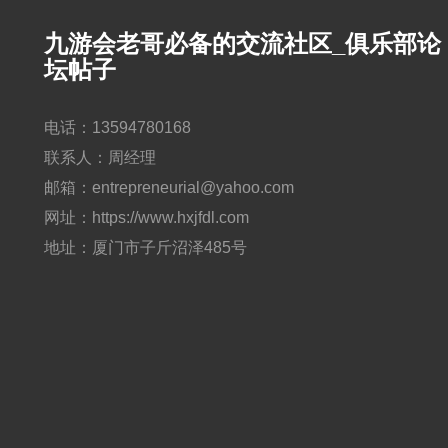
九游会老哥必备的交流社区_俱乐部论
坛帖子
电话：13594780168
联系人：周经理
邮箱：entrepreneurial@yahoo.com
网址：https://www.hxjfdl.com
地址：厦门市子斤沼泽485号