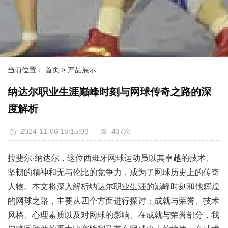
当前位置：
首页
> 产品展示
纳达尔职业生涯巅峰时刻与网球传奇之路的深
度解析
2024-11-06 18:15:03
437次
拉斐尔·纳达尔，这位西班牙网球运动员以其卓越的技术、
坚韧的精神和无与伦比的竞争力，成为了网球历史上的传奇
人物。本文将深入解析纳达尔职业生涯的巅峰时刻和他辉煌
的网球之路，主要从四个方面进行探讨：成就与荣誉、技术
风格、心理素质以及对网球的影响。在成就与荣誉部分，我