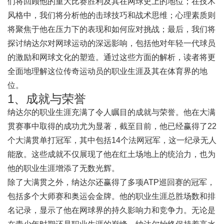
们将回顾他的重大比赛胜利及其在网球史上的地位；在技术
风格中，我们将分析他的击球技巧和战术思维；心理素质则
将聚焦于他在压力下的表现和如何应对挑战；最后，我们将
探讨纳达尔对网球运动的深远影响，包括他对年轻一代球员
的激励和网球文化的塑造。通过这些方面的解析，读者将更
全面地理解这位传奇运动员的职业生涯及其在体育界的地
位。
1、成就与荣誉
纳达尔的职业生涯充满了令人瞩目的成就与荣誉。他在大满
贯赛事中取得的成功尤为显著，截至目前，他已经赢得了22
个大满贯单打冠军，其中包括14个法网冠军，这一纪录无人
能敌。这些成就不仅展现了他在红土场地上的统治力，也为
他的职业生涯增添了无数光辉。
除了大满贯之外，纳达尔还赢得了多项ATP巡回赛的冠军，
包括多个大师赛和奥运会金牌。他的职业生涯总胜场数和排
名记录，显示了他在网球界的持久影响力和竞争力。无论是