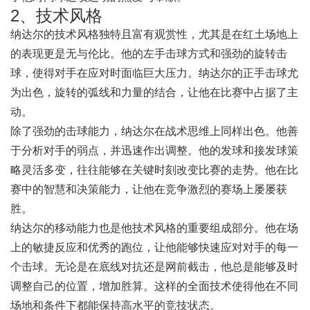
2、技术风格
纳达尔的技术风格独特且富有观赏性，尤其是在红土场地上
的表现更是无与伦比。他的左手击球方式和强劲的旋转击
球，使得对手在应对时面临巨大压力。纳达尔的正手击球尤
为出色，旋转的弧线和力量的结合，让他在比赛中占据了主
动。
除了强劲的击球能力，纳达尔在战术思维上同样出色。他善
于分析对手的弱点，并迅速作出调整。他的发球和接发球策
略灵活多变，往往能够在关键时刻改变比赛的走势。他在比
赛中的智慧和决策能力，让他在竞争激烈的赛场上屡屡获
胜。
纳达尔的移动能力也是他技术风格的重要组成部分。他在场
上的敏捷反应和优秀的跑位，让他能够快速应对对手的每一
个击球。无论是在底线对抗还是网前截击，他总是能够及时
调整自己的位置，增加胜算。这样的全面技术使得他在不同
场地和条件下都能保持高水平的竞技状态。