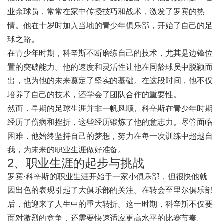
业余球员，常常在家中传授技巧和战术，激发了罗宾的热
情。他在十岁时加入当地的青少年俱乐部，开始了自己的足
球之路。
在青少年时期，科辛斯不断磨练自己的技术，尤其是边锋位
置的突破能力。他的速度和灵活性让他在同龄球员中脱颖而
出，也为他的未来奠定了坚实的基础。在这段时间，他不仅
培养了自己的技术，还学会了团队合作的重要性。
然而，早期的足球生涯并非一帆风顺。科辛斯在青少年时期
经历了伤病和挫折，这些经历锻炼了他的意志力。尽管面临
困难，他始终坚持自己的梦想，努力在每一次训练中超越自
我，为未来的职业生涯做好准备。
2、职业生涯的起步与挑战
罗宾·科辛斯的职业生涯开始于一家小俱乐部，但很快他就
因出色的表现引起了大俱乐部的关注。在转会至里尔俱乐部
后，他迎来了人生中的重大转折。这一时期，科辛斯不仅要
面对激烈的竞争，还需要快速适应更高水平的比赛节奏。