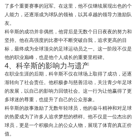
了多个重要赛事的冠军。在这里，他不仅继续展现出色的个
人能力，还逐渐成为球队的领袖，以其卓越的领导力激励队
友。
科辛斯的成功并非偶然，他背后是无数个日日夜夜的努力和
坚持。他在高强度的比赛中不断突破自我，追求更高的目
标，最终成为全球顶尖的足球运动员之一。这一阶段不仅是
他的职业巅峰，也是他个人成长的重要里程碑。
4、科辛斯的影响力与遗产
在职业生涯的后期，科辛斯不仅在球场上取得了成功，还逐
渐转向了社会责任。他积极参与慈善活动，关注青少年足球
的发展，以自己的影响力回馈社会。这一行为让他赢得了更
多球迷的尊重，也提升了自己的公众形象。
科辛斯的故事激励了无数年轻球员，他的奋斗精神和对足球
的热爱成为了许多人追求梦想的榜样。他不仅是一位杰出的
球员，更是一个积极向上的公众人物，展现了体育的真正价
值。