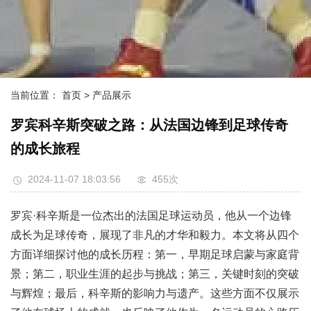
当前位置：
首页
> 产品展示
罗宾科辛斯突破之路：从法国边锋到足球传奇
的成长旅程
2024-11-07 18:03:56
455次
罗宾·科辛斯是一位杰出的法国足球运动员，他从一个边锋
成长为足球传奇，展现了非凡的才华和毅力。本文将从四个
方面详细探讨他的成长历程：第一，早期足球启蒙与家庭背
景；第二，职业生涯的起步与挑战；第三，关键时刻的突破
与辉煌；最后，科辛斯的影响力与遗产。这些方面不仅展示