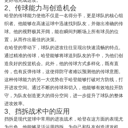
更好地完成进攻。
2、传球能力与创造机会
哈登的传球能力使他不仅是一名得分手，更是球队的核心组
织者。他能够在高速运球中迅速找到队友，并做出准确的传
球。他的视野极其开阔，能在瞬间判断场上所有球员的位
置，从而作出最佳的决策。
在哈登的带动下，球队的进攻往往呈现出快速流畅的特点。
通过精准的传球，哈登能够将球送到队友的手中，为他们创
造良好的投篮机会。此外，他的传球方式多样化，既有直
传，也有反弹传球，这使得防守者难以预测他的传球意图。
这种传球能力的另一大优势在于哈登能够打破对方防线，打
开进攻空间。通过不断的传球和切入，他能够有效地拉开防
守，为队友创造更大的得分空间，进一步提升了球队的整体
进攻效率。
3、挡拆战术中的应用
挡拆是现代篮球中常用的进攻战术，哈登在这方面的表现尤
为出色。他能够灵活运用挡拆，为自己和队友创造进攻机