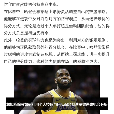
防守时依然能够保持高命中率。
在比赛中，哈登会根据场上形势灵活调整自己的投篮策略。
他能够在进攻中及时判断对方的防守弱点，从而选择最优的
得分方式。无论是通过个人单打还是借助团队配合，他的得
分方式总是显得游刃有余。
此外，哈登的罚球能力也极为突出，利用对方的犯规规则，
他能够为球队获取额外的得分机会。在比赛中，哈登常常通
过聪明的进攻方式制造犯规，从而站上罚球线，进一步提升
自己的得分能力。这种能力使他在场上的威胁性更大。