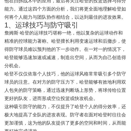
他在挡拆战术中的应用，最后将关注哈登的投篮选择与得分
能力。通过这四个方面的分析，我们将更全面地理解哈登如
何将个人能力与团队协作相结合，以达到最佳的进攻效果。
1、运球技巧与防守吸引
詹姆斯·哈登的运球技巧堪称一绝，他以复杂的运球动作和
精准的控球能力著称。哈登擅长利用变速运球和后撤步，使
得防守球员难以预判他的下一步动作。在一对一的情况下，
哈登能够迅速加速或减速，制造出空间，从而为自己创造得
分机会。
哈登不仅仅依靠个人技巧，他的运球风格常常吸引多个防守
球员的注意。在对方的防守压力下，哈登能够有效地利用双
人包夹的防守策略，通过迅速判断场上形势，将球传给位置
更好的队友，进而形成空位投篮或快攻机会。
这种吸引防守的能力，不仅提升了哈登个人的得分效率，还
极大地提高了全队的进攻表现。防守者在面对哈登时往往会
更加谨慎，这为他的队友提供了更多的空间和时间，从而能