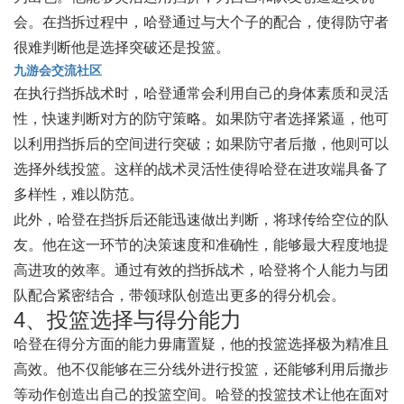
会。在挡拆过程中，哈登通过与大个子的配合，使得防守者
很难判断他是选择突破还是投篮。
九游会交流社区
在执行挡拆战术时，哈登通常会利用自己的身体素质和灵活
性，快速判断对方的防守策略。如果防守者选择紧逼，他可
以利用挡拆后的空间进行突破；如果防守者后撤，他则可以
选择外线投篮。这样的战术灵活性使得哈登在进攻端具备了
多样性，难以防范。
此外，哈登在挡拆后还能迅速做出判断，将球传给空位的队
友。他在这一环节的决策速度和准确性，能够最大程度地提
高进攻的效率。通过有效的挡拆战术，哈登将个人能力与团
队配合紧密结合，带领球队创造出更多的得分机会。
4、投篮选择与得分能力
哈登在得分方面的能力毋庸置疑，他的投篮选择极为精准且
高效。他不仅能够在三分线外进行投篮，还能够利用后撤步
等动作创造出自己的投篮空间。哈登的投篮技术让他在面对