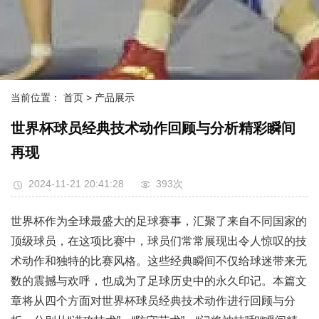
当前位置：
首页
> 产品展示
世界杯球员经典技术动作回顾与分析精彩瞬间
再现
2024-11-21 20:41:28
393次
世界杯作为全球最盛大的足球赛事，汇聚了来自不同国家的
顶级球员，在这项比赛中，球员们常常展现出令人惊叹的技
术动作和独特的比赛风格。这些经典瞬间不仅给球迷带来无
数的震撼与欢呼，也成为了足球历史中的永久印记。本篇文
章将从四个方面对世界杯球员经典技术动作进行回顾与分