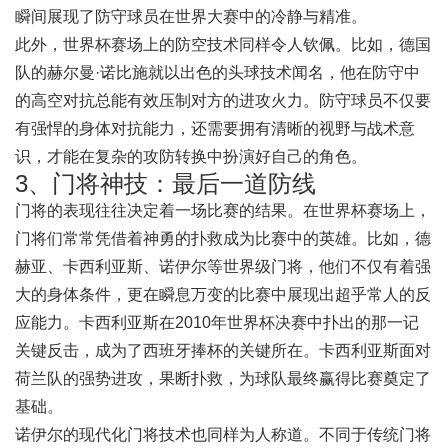
瞬间展现了防守球员在世界大赛中的冷静与精准。
此外，世界杯赛场上的防空技术同样令人钦佩。比如，德国
队的赫尔曼·诺比施就以出色的头球技术闻名，他在防守中
的高空对抗总能有效压制对方的进攻火力。防守球员不仅要
有强悍的身体对抗能力，还需要拥有清晰的视野与战术意
识，才能在复杂的攻防转换中扮演好自己的角色。
3、门将神技：最后一道防线
门将的表现往往决定着一场比赛的结果。在世界杯赛场上，
门将们常常凭借着神勇的扑救成为比赛中的英雄。比如，德
赫亚、卡西利亚斯、诺伊尔等世界级门将，他们不仅有着强
大的身体条件，更在瞬息万变的比赛中展现出超乎常人的反
应能力。卡西利亚斯在2010年世界杯决赛中扑出的那一记
关键反击，成为了西班牙捧杯的关键所在。卡西利亚斯面对
荷兰队的强势进攻，果断扑救，为球队最终赢得比赛奠定了
基础。
诺伊尔的现代化门将技术也同样为人称道。不同于传统门将