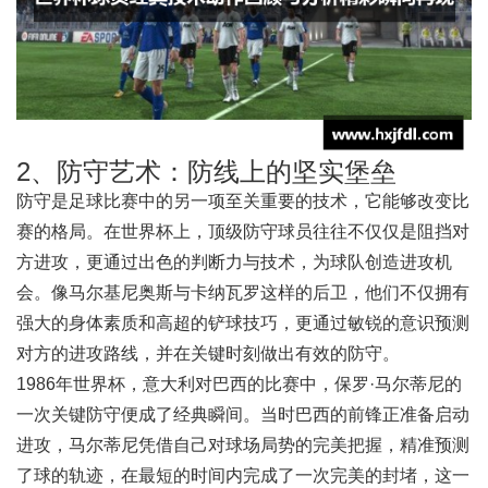
2、防守艺术：防线上的坚实堡垒
防守是足球比赛中的另一项至关重要的技术，它能够改变比
赛的格局。在世界杯上，顶级防守球员往往不仅仅是阻挡对
方进攻，更通过出色的判断力与技术，为球队创造进攻机
会。像马尔基尼奥斯与卡纳瓦罗这样的后卫，他们不仅拥有
强大的身体素质和高超的铲球技巧，更通过敏锐的意识预测
对方的进攻路线，并在关键时刻做出有效的防守。
1986年世界杯，意大利对巴西的比赛中，保罗·马尔蒂尼的
一次关键防守便成了经典瞬间。当时巴西的前锋正准备启动
进攻，马尔蒂尼凭借自己对球场局势的完美把握，精准预测
了球的轨迹，在最短的时间内完成了一次完美的封堵，这一