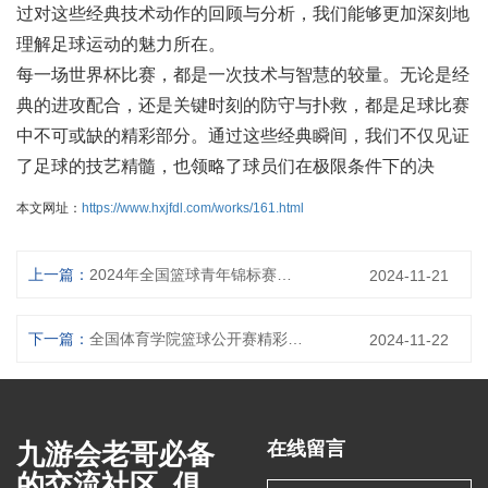
过对这些经典技术动作的回顾与分析，我们能够更加深刻地
理解足球运动的魅力所在。
每一场世界杯比赛，都是一次技术与智慧的较量。无论是经
典的进攻配合，还是关键时刻的防守与扑救，都是足球比赛
中不可或缺的精彩部分。通过这些经典瞬间，我们不仅见证
了足球的技艺精髓，也领略了球员们在极限条件下的决
本文网址：
https://www.hxjfdl.com/works/161.html
上一篇：
2024年全国篮球青年锦标赛精彩开幕 聚焦新生力量的崛起与未来发展
2024-11-21
下一篇：
全国体育学院篮球公开赛精彩开启 聚焦校园篮球新星激烈角逐
2024-11-22
九游会老哥必备
在线留言
的交流社区_俱