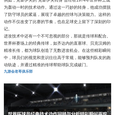
例如，克鲁伊夫的“克鲁伊夫转身”曾经在1974年世界杯上成
为轰动一时的技术动作。通过这一巧妙的转身，他成功摆脱
了防守球员的紧逼，展现了卓越的控球与决策能力。这样的
动作不仅改变了比赛的节奏，也在足球史上留下了深刻的印
记。
进攻技术中还有一个不可忽视的部分，那就是传球和配合。
世界杯赛场上的经典传球，如齐达内的直塞球、贝克汉姆的
精准长传，都为球队创造了无数进攻机会。在这些精彩瞬间
中，球员们的视觉和意识往往高于常规，能够预判队友的跑
动轨迹，并通过精准的传球帮助球队完成破门。
九游会老哥俱乐部