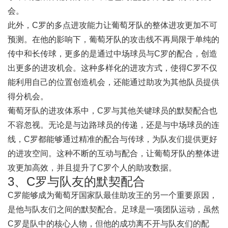
会。
此外，C罗的多点进攻能力让葡萄牙队的整体进攻更加不可
预测。在他的影响下，葡萄牙队的攻击线不再局限于单纯的
传中和长传球，更多的是通过中场球员与C罗的配合，创造
出更多的进攻机会。这种多样化的进攻方式，使得C罗不仅
能利用自己的位置创造机会，还能通过助攻为其他队员提供
得分机会。
葡萄牙队的进攻体系中，C罗与其他关键球员的默契配合也
不容忽视。无论是与边路球员的传递，还是与中场球员的连
线，C罗都能够通过精准的配合与传球，为队友们提供更好
的进攻空间。这种不断的互动与配合，让葡萄牙队的整体进
攻更加高效，并且提升了C罗个人的助攻数据。
3、C罗与队友的默契配合
C罗能够成为葡萄牙国家队最佳助攻王的另一个重要原因，
是他与队友们之间的默契配合。足球是一项团队运动，虽然
C罗是队中的核心人物，但他的成功离不开与队友们的配