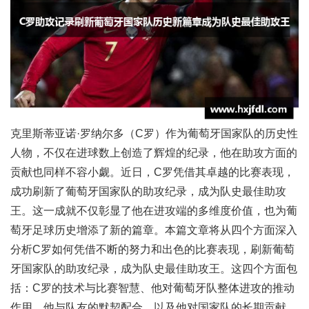
克里斯蒂亚诺·罗纳尔多（C罗）作为葡萄牙国家队的历史性
人物，不仅在进球数上创造了辉煌的纪录，他在助攻方面的
贡献也同样不容小觑。近日，C罗凭借其卓越的比赛表现，
成功刷新了葡萄牙国家队的助攻纪录，成为队史最佳助攻
王。这一成就不仅彰显了他在进攻端的多维度价值，也为葡
萄牙足球历史增添了新的篇章。本篇文章将从四个方面深入
分析C罗如何凭借不断的努力和出色的比赛表现，刷新葡萄
牙国家队的助攻纪录，成为队史最佳助攻王。这四个方面包
括：C罗的技术与比赛智慧、他对葡萄牙队整体进攻的推动
作用、他与队友的默契配合、以及他对国家队的长期贡献。