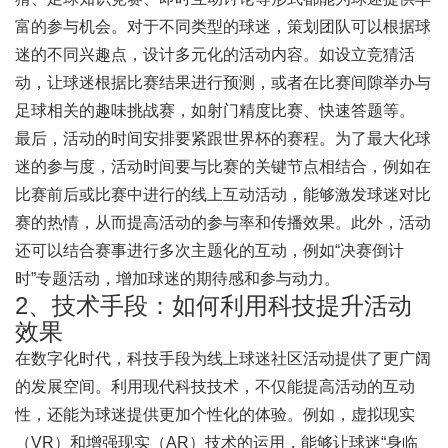
富的参与机会。对于不同类型的球迷，策划团队可以根据球
迷的不同兴趣点，设计多元化的活动内容。如设立竞猜活
动，让球迷根据比赛结果进行预测，或者在比赛间隙举办与
足球相关的趣味挑战赛，如射门精度比赛、快速答题等。
最后，活动的时间安排要紧跟世界杯的赛程。为了最大化球
迷的参与度，活动时间要与比赛的关键节点相结合，例如在
比赛前后或比赛中进行的线上互动活动，能够激发球迷对比
赛的热情，从而提高活动的参与率和传播效果。此外，活动
还可以结合赛事进行多次主题化的互动，例如“决赛倒计
时”专题活动，增加球迷的期待感和参与动力。
2、技术手段：如何利用科技提升活动
效果
在数字化时代，科技手段为线上球迷社区活动提供了更广阔
的发展空间。利用现代科技技术，不仅能提高活动的互动
性，还能为球迷提供更加个性化的体验。例如，虚拟现实
（VR）和增强现实（AR）技术的运用，能够让球迷“身临