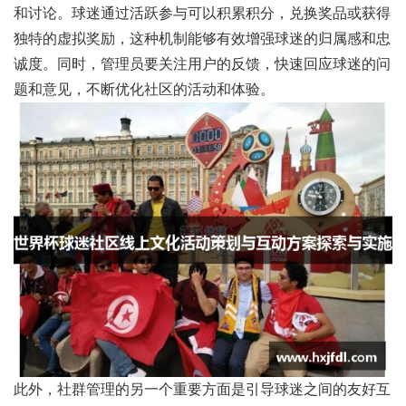
和讨论。球迷通过活跃参与可以积累积分，兑换奖品或获得
独特的虚拟奖励，这种机制能够有效增强球迷的归属感和忠
诚度。同时，管理员要关注用户的反馈，快速回应球迷的问
题和意见，不断优化社区的活动和体验。
此外，社群管理的另一个重要方面是引导球迷之间的友好互