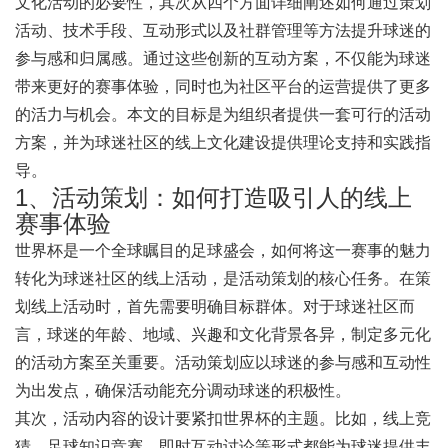
文化活动的必要性，其次从四个方面详细阐述如何通过策划
活动、技术手段、互动形式以及社群管理等方法提升球迷的
参与感和归属感。通过这些创新的互动方案，不仅能为球迷
带来更好的赛事体验，同时也为社区平台的运营提供了更多
的活力与机会。本文的目标是为组织者提供一套可行的活动
方案，并为球迷社区的线上文化建设提供理论支持和实践指
导。
1、活动策划：如何打造吸引人的线上
赛事体验
世界杯是一个全球瞩目的足球盛会，如何将这一赛事的魅力
转化为球迷社区的线上活动，是活动策划的核心任务。在策
划线上活动时，首先需要明确目标群体。对于球迷社区而
言，球迷的年龄、地域、兴趣和文化背景各异，制定多元化
的活动方案至关重要。活动策划应以球迷的参与感和互动性
为出发点，确保活动能充分调动球迷的积极性。
其次，活动内容的设计要紧扣世界杯的主题。比如，线上竞
猜、足球知识竞赛、即时互动讨论等形式都能为球迷提供丰