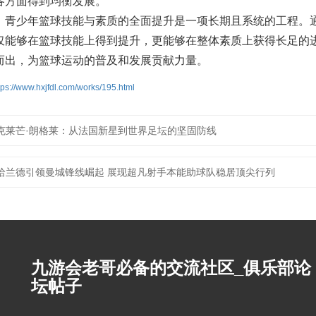
各方面得到均衡发展。
，青少年篮球技能与素质的全面提升是一项长期且系统的工程。
仅能够在篮球技能上得到提升，更能够在整体素质上获得长足的
而出，为篮球运动的普及和发展贡献力量。
tps://www.hxjfdl.com/works/195.html
克莱芒·朗格莱：从法国新星到世界足坛的坚固防线
哈兰德引领曼城锋线崛起 展现超凡射手本能助球队稳居顶尖行列
九游会老哥必备的交流社区_俱乐部论
坛帖子