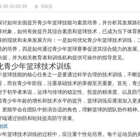
1-30 20:00:39
502次
探讨如何全面提升青少年篮球技能与素质培养，并分析其发展路
养对象，如何有效提升其综合素质和篮球技术，已成为当下体育
养的现状和未来发展方向：一是如何优化青少年篮球技术训练，
质的培养，四是如何通过青少年篮球赛事促进其综合能力的发展
依据，并为相关教育者和训练机构提供可操作的指导意见。
化青少年篮球技术训练
年篮球技能的核心任务之一是要通过科学合理的技术训练，不断
等，而在青少年阶段，注重基础技术的掌握至关重要。首先，青
对于初学者来说，运球与传球的稳定性、投篮的精准度、以及防
着青少年年龄的增长和技术水平的提升，篮球训练应逐渐加入更
，更能学会在团队中扮演合适的角色，理解篮球的团队协作精神
守端通过协防和轮转提高防守质量。
社区
少年篮球技术训练的过程中，应注重个性化培养。每个运动员的