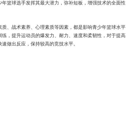
少年篮球选手发挥其最大潜力，弥补短板，增强技术的全面性
素质、战术素养、心理素质等因素，都是影响青少年篮球水平
训练，提升运动员的爆发力、耐力、速度和柔韧性，对于提高
快速做出反应，保持较高的竞技水平。