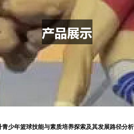
升青少年篮球技能与素质培养探索及其发展路径分析