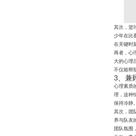
其次，篮
少年在比
在关键时
再者，心
大的心理
不仅能帮
3、兼
心理素质
理，这种
保持冷静
其次，团
养与队友
团队氛围