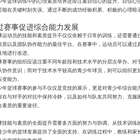
少年篮球训练中的心理素质培养还应注重自信心的提升。自信心
可能在关键时刻失误。通过不断的成功经验积累、积极的心理暗
。
过赛事促进综合能力发展
球运动员的技能和素质提升不仅仅依赖于日常的训练，还需要通
素质以及团队协作能力的最佳平台。在赛事中，运动员可以通过
性地进行改进。
球赛事的组织应该注重不同年龄段和技术水平的分层次举办。对
队协作意识；而对于技术水平较高的青少年球员，则可以组织更
应变能力。
少年篮球赛事的参与不仅仅是竞技的展示，更是对青少年综合能
何在与对手的对抗中保持冷静，以及如何与队友共同努力、克服
合素质的重要途径。
球技能与素质的全面提升需要多方面的努力与协调。从技术训练
青少年的篮球发展提供了全面的支持。在训练过程中，教练和家