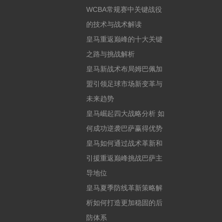
WCBA常规赛中关键战役
的技术与战术解读
皇马重返巅峰的十大关键
之路与挑战解析
皇马新战术布局姆巴佩加
盟引领足球市场新变革与
未来趋势
皇马崛起四大战略分析 如
何成功逆袭巴萨赢得优势
皇马如何通过战术革新和
引援重返巅峰挑战巴萨主
导地位
皇马夏季防线革新策略解
析如何打造更加稳固的后
防体系