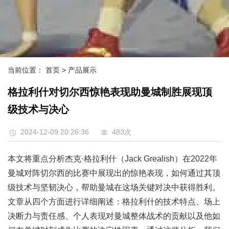
当前位置：
首页
> 产品展示
格拉利什对切尔西惊艳表现助曼城制胜展现顶
级技术与决心
2024-12-09 20:26:36
483次
本文将重点分析杰克·格拉利什（Jack Grealish）在2022年
曼城对阵切尔西的比赛中展现出的惊艳表现，如何通过其顶
级技术与坚韧决心，帮助曼城在这场关键对决中获得胜利。
文章从四个方面进行详细阐述：格拉利什的技术特点、场上
决断力与责任感、个人表现对曼城整体战术的贡献以及他如