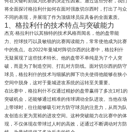
何在关键时刻成为比赛的决定性因素。通过这些分析，我们
将全面探讨格拉利什如何在面对强敌切尔西时，打出了与众
不同的表现，并展现了作为顶级球员应具备的全面素质。
1、格拉利什的技术特点与突破能力
杰克·格拉利什以其独特的技术风格而闻名，他的盘带能
力、控球技巧以及敏锐的比赛阅读能力，常常使他成为比赛
中的焦点。在2022年曼城对阵切尔西的比赛中，格拉利什
无疑展现了这些技术特长。他的盘带不单纯是为了个人突
破，而是为了制造空间、打乱对方防线。面对切尔西的防守
球员，格拉利什的技术与细腻的脚下功夫使得他能够在狭小
空间中脱身，这对于曼城进攻系统的运转至关重要。
在比赛中，格拉利什不仅通过精妙的盘带赢得了多次1对1的
突破机会，还能够通过精准的传球调动全队进攻。当他在场
上带球时，往往能够吸引对方防守球员的注意力，从而为队
友创造出更为宽裕的进攻空间。这种突破能力在比赛中的体
现，不仅体现在带球过人时的高效，还通过不断调动对方防