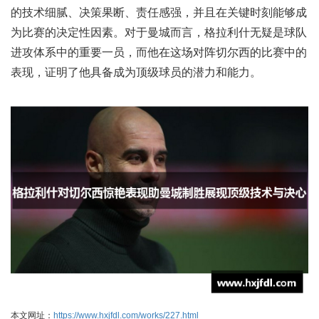
的技术细腻、决策果断、责任感强，并且在关键时刻能够成
为比赛的决定性因素。对于曼城而言，格拉利什无疑是球队
进攻体系中的重要一员，而他在这场对阵切尔西的比赛中的
表现，证明了他具备成为顶级球员的潜力和能力。
本文网址：
https://www.hxjfdl.com/works/227.html