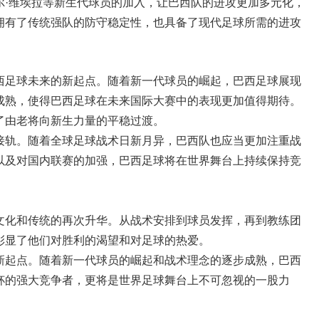
尔·维埃拉等新生代球员的加入，让巴西队的进攻更加多元化，
拥有了传统强队的防守稳定性，也具备了现代足球所需的进攻
西足球未来的新起点。随着新一代球员的崛起，巴西足球展现
成熟，使得巴西足球在未来国际大赛中的表现更加值得期待。
了由老将向新生力量的平稳过渡。
接轨。随着全球足球战术日新月异，巴西队也应当更加注重战
以及对国内联赛的加强，巴西足球将在世界舞台上持续保持竞
。
文化和传统的再次升华。从战术安排到球员发挥，再到教练团
彰显了他们对胜利的渴望和对足球的热爱。
新起点。随着新一代球员的崛起和战术理念的逐步成熟，巴西
杯的强大竞争者，更将是世界足球舞台上不可忽视的一股力