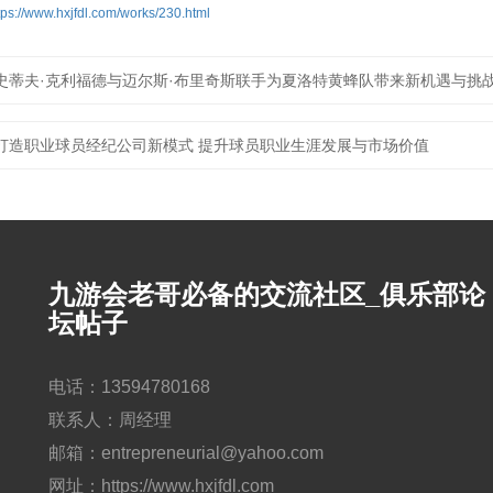
tps://www.hxjfdl.com/works/230.html
史蒂夫·克利福德与迈尔斯·布里奇斯联手为夏洛特黄蜂队带来新机遇与挑
打造职业球员经纪公司新模式 提升球员职业生涯发展与市场价值
九游会老哥必备的交流社区_俱乐部论
坛帖子
电话：13594780168
联系人：周经理
邮箱：entrepreneurial@yahoo.com
网址：https://www.hxjfdl.com