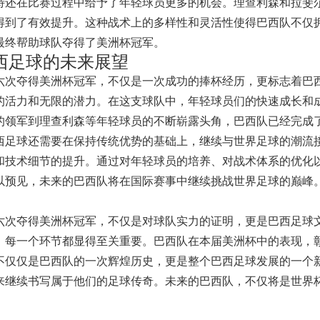
特还在比赛过程中给予了年轻球员更多的机会。理查利森和拉斐
得到了有效提升。这种战术上的多样性和灵活性使得巴西队不仅
最终帮助球队夺得了美洲杯冠军。
西足球的未来展望
六次夺得美洲杯冠军，不仅是一次成功的捧杯经历，更标志着巴
的活力和无限的潜力。在这支球队中，年轻球员们的快速成长和
的领军到理查利森等年轻球员的不断崭露头角，巴西队已经完成
西足球还需要在保持传统优势的基础上，继续与世界足球的潮流
和技术细节的提升。通过对年轻球员的培养、对战术体系的优化
以预见，未来的巴西队将在国际赛事中继续挑战世界足球的巅峰
六次夺得美洲杯冠军，不仅是对球队实力的证明，更是巴西足球
，每一个环节都显得至关重要。巴西队在本届美洲杯中的表现，
不仅仅是巴西队的一次辉煌历史，更是整个巴西足球发展的一个
来继续书写属于他们的足球传奇。未来的巴西队，不仅将是世界