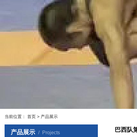
当前位置：
首页
> 产品展示
巴西队
产品展示
Projects