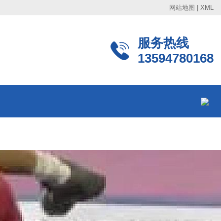
网站地图
|
XML
服务热线
13594780168