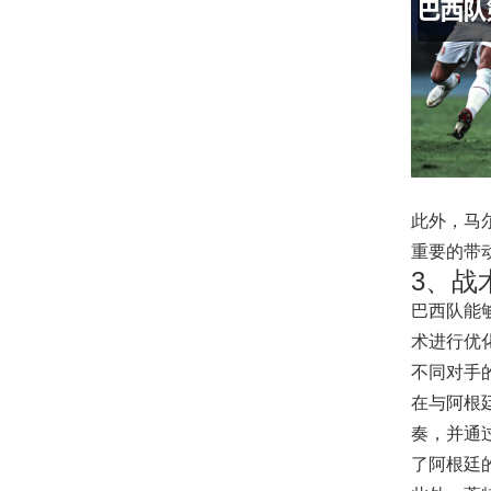
此外，马
重要的带
3、战
巴西队能
术进行优
不同对手
在与阿根
奏，并通
了阿根廷