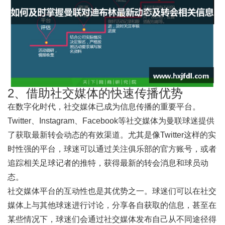
2、借助社交媒体的快速传播优势
在数字化时代，社交媒体已成为信息传播的重要平台。
Twitter、Instagram、Facebook等社交媒体为曼联球迷提供
了获取最新转会动态的有效渠道。尤其是像Twitter这样的实
时性强的平台，球迷可以通过关注俱乐部的官方账号，或者
追踪相关足球记者的推特，获得最新的转会消息和球员动
态。
社交媒体平台的互动性也是其优势之一。球迷们可以在社交
媒体上与其他球迷进行讨论，分享各自获取的信息，甚至在
某些情况下，球迷们会通过社交媒体发布自己从不同途径得