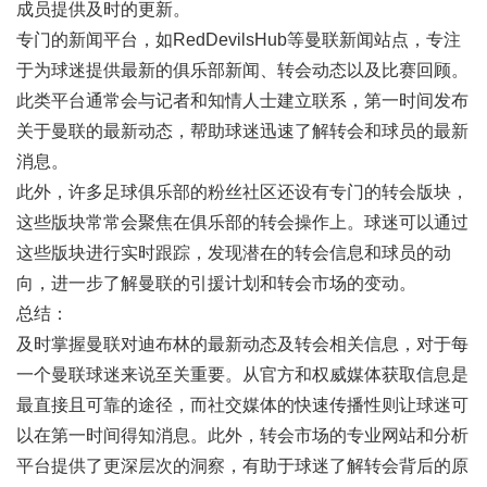
成员提供及时的更新。
专门的新闻平台，如RedDevilsHub等曼联新闻站点，专注
于为球迷提供最新的俱乐部新闻、转会动态以及比赛回顾。
此类平台通常会与记者和知情人士建立联系，第一时间发布
关于曼联的最新动态，帮助球迷迅速了解转会和球员的最新
消息。
此外，许多足球俱乐部的粉丝社区还设有专门的转会版块，
这些版块常常会聚焦在俱乐部的转会操作上。球迷可以通过
这些版块进行实时跟踪，发现潜在的转会信息和球员的动
向，进一步了解曼联的引援计划和转会市场的变动。
总结：
及时掌握曼联对迪布林的最新动态及转会相关信息，对于每
一个曼联球迷来说至关重要。从官方和权威媒体获取信息是
最直接且可靠的途径，而社交媒体的快速传播性则让球迷可
以在第一时间得知消息。此外，转会市场的专业网站和分析
平台提供了更深层次的洞察，有助于球迷了解转会背后的原