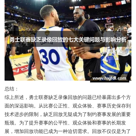
总结：
综上所述，勇士联赛缺乏录像回放的问题已经暴露出多个方
面的深远影响。从比赛公正性、观众体验、赛事历史保存到
技术进步的限制，缺乏回放无疑成为了制约赛事发展的重要
瓶颈。为了提升赛事的公平性、观众体验和赛事的长期发
展，增加回放功能已成为一种迫切需求。回放不仅仅是为了