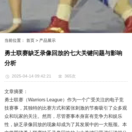
当前位置：
首页
> 产品展示
勇士联赛缺乏录像回放的七大关键问题与影响
分析
2025-04-14 09:42:21
365次
文章摘要：
勇士联赛（Warriors League）作为一个广受关注的电子竞
技赛事，其独特的比赛方式和紧张刺激的节奏吸引了众多观
众和玩家的关注。然而，尽管赛事本身富有竞争力和娱乐
性，缺乏录像回放的现象却成为了其发展中的一大瓶颈。本