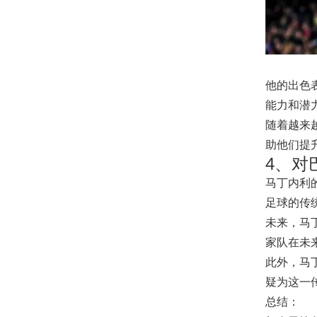
他的出色
能力和潜
随着越来
助他们提
4、对
马丁内利
足球的传
未来，马
家队在未
此外，马
疑为这一
总结：