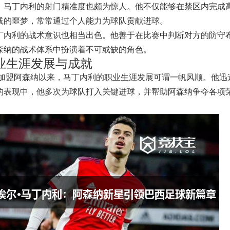
，马丁内利的射门精准度也颇为惊人。他不仅能够在禁区内完成
线的噩梦，常常通过个人能力为球队贡献进球。
丁内利的战术意识也相当出色。他善于在比赛中判断对方的防守
森纳的战术体系中扮演着不可或缺的角色。
业生涯发展与成就
9年加盟阿森纳以来，马丁内利的职业生涯发展可谓一帆风顺。他
的表现中，他多次为球队打入关键进球，并帮助阿森纳争夺各项