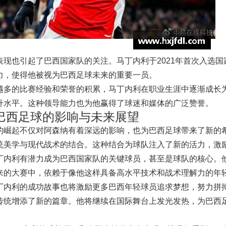
表现也引起了巴西国家队的关注。马丁内利于2021年首次入选
力，使得他被视为巴西足球未来的重要一员。
越多的比赛经验和荣誉的积累，马丁内利在职业生涯中逐渐成长
升水平。这种领导能力也为他赢得了球迷和媒体的广泛赞誉。
巴西足球的影响与未来展望
的崛起不仅对阿森纳有着深远的影响，也为巴西足球带来了新的
统美学与现代战术的结合。这种结合为球队注入了新的活力，激
丁内利有潜力成为巴西国家队的关键球员，甚至是球队的核心。
来的大赛中，依赖于像他这样具备高水平技术和战术理解力的年
丁内利的成功故事也将激励更多巴西年轻球员追求梦想，努力拼
传统增添了新的篇章。他将继续在国际舞台上发光发热，为巴西