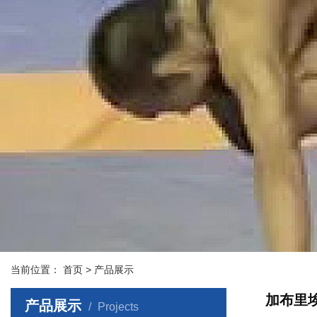
当前位置：
首页
> 产品展示
加布里
产品展示
Projects