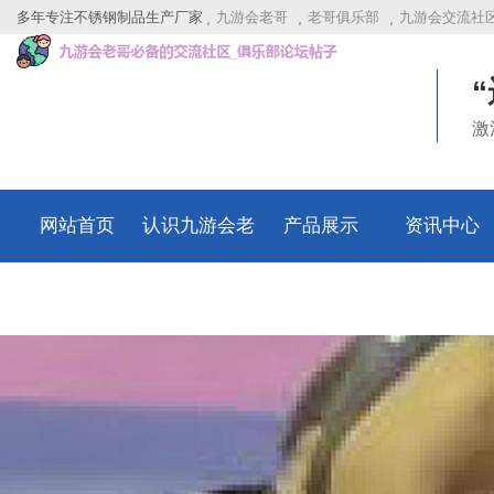
多年专注不锈钢制品生产厂家
九游会老哥
老哥俱乐部
九游会交流社
激
网站首页
认识九游会老
产品展示
资讯中心
哥