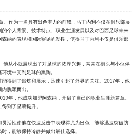
篇章。作为一名具有出色潜力的前锋，马丁内利不仅在俱乐部展
利的个人背景、技术特点、职业生涯发展以及对巴西足球未来
阿森纳的表现和国际赛场的发挥，使得马丁内利不仅是俱乐部
家庭。他从小就展现出了对足球的浓厚兴趣，常常在街头与小伙伴
庭环境中受到足球的熏陶。
能得到了锻炼和展示，迅速引起了外界的关注。2017年，他
间内脱颖而出。
019年，他成功加盟阿森纳，开启了自己的职业生涯新篇章。
上得到了显著提升。
和灵活性使他在快速反击中表现得尤为出色，能够迅速突破防
员时，能够保持冷静并做出最佳选择。