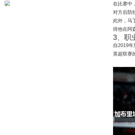
在比赛中
对方后防
此外，马
得他在阿
3、职
自201
英超联赛