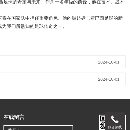
巴西足球的希望与未来。作为一名年轻的前锋，他在技术、战术
更将在国家队中担任重要角色。他的崛起标志着巴西足球的新
成为我们所熟知的足球传奇之一。
2024-10-01
2024-10-01
在线留言
服务热线