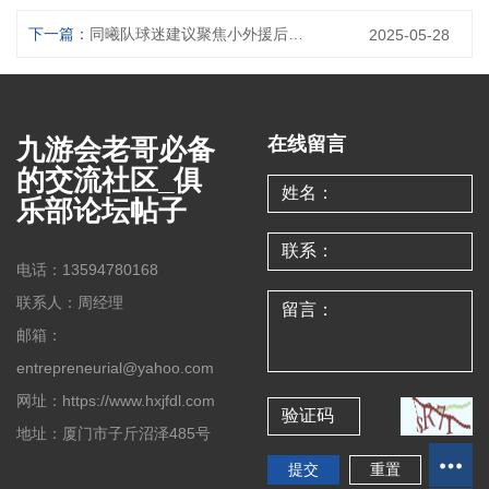
下一篇：
同曦队球迷建议聚焦小外援后卫角色提升整体战术水平
2025-05-28
九游会老哥必备
在线留言
的交流社区_俱
乐部论坛帖子
电话：13594780168
联系人：周经理
邮箱：
entrepreneurial@yahoo.com
网址：https://www.hxjfdl.com
地址：厦门市子斤沼泽485号