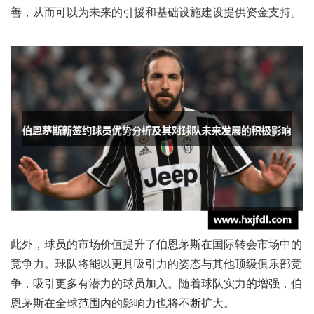
善，从而可以为未来的引援和基础设施建设提供资金支持。
此外，球员的市场价值提升了伯恩茅斯在国际转会市场中的
竞争力。球队将能以更具吸引力的姿态与其他顶级俱乐部竞
争，吸引更多有潜力的球员加入。随着球队实力的增强，伯
恩茅斯在全球范围内的影响力也将不断扩大。