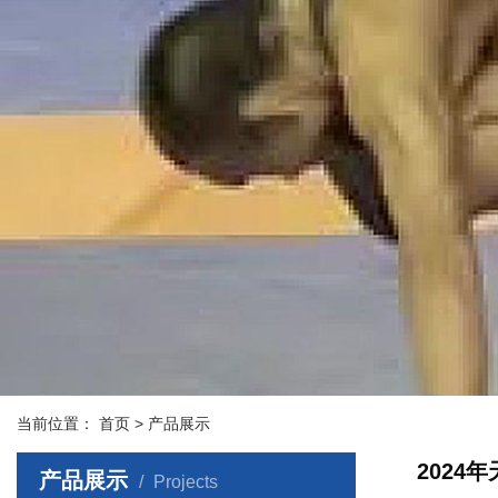
当前位置：
首页
> 产品展示
202
产品展示
Projects