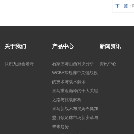
下一篇：
关于我们
产品中心
新闻资讯
认识九游会老哥
石家庄与山西对决分析：
资讯中心
WCBA常规赛中关键战役
的技术与战术解读
皇马重返巅峰的十大关键
之路与挑战解析
皇马新战术布局姆巴佩加
盟引领足球市场新变革与
未来趋势