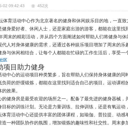
6-02 09:42:43
452次
年天坛体育活动中心作为北京著名的健身和休闲娱乐目的地，一直
是健身爱好者、休闲人士，还是家庭出游的游客，都能在这里找
24年周末的精彩活动，并从四个方面阐述如何帮助人们将健身与
现代人对身体健康的需求，还通过各种娱乐项目增加了周末的乐
健身与休闲相结合，让每个人都能在忙碌的工作生活后，享受一
社区
动项目助力健身
活动中心的运动项目种类繁多，旨在帮助人们保持身体健康的同
低负荷的舒缓锻炼，都能在这里找到适合自己的项目。运动课程
体的效果。
心的健身房是最受欢迎的场所之一。配备了最先进的健身器械，
身目标的训练计划。无论是力量训练、拉伸训练，还是有氧运动
坛体育活动中心还提供丰富的团体课程，如瑜伽、普拉提、动感
营造一种团队协作的氛围，增加锻炼的趣味性和社交性。周末参