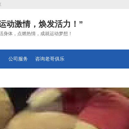
区
“运动激情，焕发活力！”
活身体，点燃热情，成就运动梦想！
公司服务
咨询老哥俱乐
部