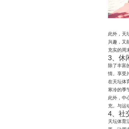
此外，天
兴趣，又
充实的周
3、休
除了丰富
情、享受
在天坛体
寒冷的季
此外，中
充。与运
4、社
天坛体育