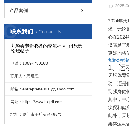
2025-0
产品案例
2024
C
求。无论
联系我们
Contact Us
心在20
仅满足了
九游会老哥必备的交流社区_俱乐部
论坛帖子
更好地将
九游会交流
电话：13594780168
1、运
天坛体育
联系人：周经理
动，还是
邮箱：entrepreneurial@yahoo.com
到强身健
其中，中
网址：https://www.hxjfdl.com
状况和健
地址：厦门市子斤沼泽485号
此外，天
集体运动