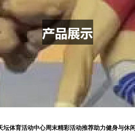
4年天坛体育活动中心周末精彩活动推荐助力健身与休