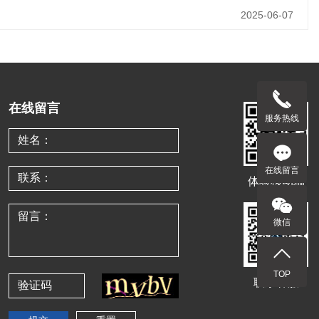
2025-06-07
在线留言
服务热线
在线留言
体验移动端
微信
TOP
联系客服