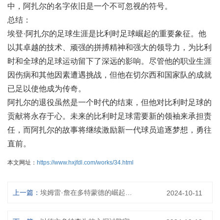
中，阿扎尔的名字依旧是一个不可忽视的符号。
总结：
埃登·阿扎尔的足球生涯是比利时足球崛起的重要象征。他
以其卓越的技术、顽强的拼搏精神和强大的领导力，为比利
时和全球的足球运动留下了深远的影响。尽管他的职业生涯
因伤病和其他因素遭遇挑战，但他在切尔西和国家队的成就
已足以使他成为传奇。
阿扎尔的退役虽然是一个时代的结束，但他对比利时足球的
贡献将永存于心。未来的比利时足球需要新的领袖来承担责
任，而阿扎尔的故事将继续激励新一代球员追逐梦想，勇往
直前。
本文网址：
https://www.hxjfdl.com/works/34.html
上一篇：
埃姆雷·詹在多特蒙德的崛起与战术贡献深度分析
2024-10-11