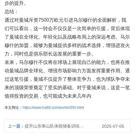
步的提升。
总结：
通过对曼城斥资7500万欧元引进马尔穆什的全面解析，我
们可以看出，这一转会不仅仅是一次简单的引援，背后体现
了曼城在全球化、年轻化以及战略布局上的深远考虑。马尔
穆什的加盟，能够为曼城提供多样的战术选择，增强进攻火
力，同时也是俱乐部长远发展的重要一步。
未来，马尔穆什不仅将在球场上展现自己的能力，也将在推
动曼城品牌全球化、增强市场影响力方面发挥重要作用。通
过这笔引援，曼城不仅提升了整体竞争力，也为球队争夺未
来的顶级荣誉奠定了坚实的基础。对于曼城来说，这是一笔
值得投资的交易，也可能成为未来几年内
本文网址：
https://www.hxjfdl.com/works/350.html
上一篇：
提升山东泰山队体能储备训练效果的科学方法与实践探讨
2025-07-05