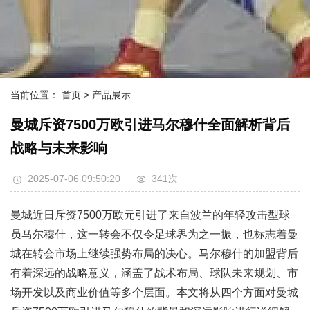
当前位置：
首页
> 产品展示
曼城斥资7500万欧引进马尔穆什全面解析背后
战略与未来影响
2025-07-06 09:50:20
341次
曼城近日斥资7500万欧元引进了来自波兰的年轻攻击型球
员马尔穆什，这一转会不仅令足球界为之一振，也标志着曼
城在转会市场上继续强势布局的决心。马尔穆什的加盟背后
有着深远的战略意义，涵盖了战术布局、球队未来规划、市
场开发以及商业价值等多个层面。本文将从四个方面对曼城