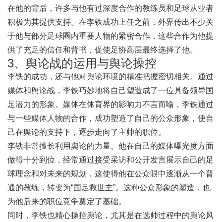
在他的背后，许多与他有过深度合作的教练员和足球从业者
积极为其提供支持。在李铁成功上任之前，外界传出不少关
于他与部分足球圈内重要人物的紧密合作，这些合作为他提
供了充足的信任和背书，促使足协高层最终选择了他。
3、舆论战的运用与舆论操控
李铁的成功，还与他对舆论环境的精准把握密切相关。通过
媒体和舆论战，李铁巧妙地将自己塑造成了一位具备领导国
足潜力的形象。媒体在体育界的影响力不言而喻，李铁通过
与一些媒体人物的合作，成功塑造了自己的公众形象，使自
己在舆论的支持下，逐步走向了主帅的职位。
李铁非常擅长利用舆论的力量。他在自己的媒体曝光度方面
做得十分到位，经常通过接受采访和公开发言展示自己的足
球理念和对未来的规划，这使得他在公众眼中逐渐从一个普
通的教练，转变为“国足救世主”。这种公众形象的塑造，也
为他后来的职位竞争奠定了基础。
同时，李铁也精心操控舆论，尤其是在选帅过程中的舆论风