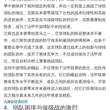
季中都保持了相对稳定的表现，并在一定程度上挑战了传统
强队的地位。尼斯在本赛季展现了出色的战术纪律性和高效
的进攻效率，尤其是在与顶级球队的对抗中，尼斯屡屡制造
惊喜，成为了法甲中游球队中的佼佼者。
兰斯也是本赛季的黑马之一，尽管球队的阵容整体并不奢
华，但兰斯凭借坚固的防守体系和顽强的拼搏精神，在多个
重要比赛中完成了逆袭。这支球队通过战术上的创新与持续
的团队协作，提升了整体竞争力，不仅成功保住了法甲席
位，而且在积分榜上屡屡挑战强队。
这些中游球队的崛起，不仅增加了法甲联赛的悬念，也给传
统强队带来了前所未有的压力。它们的崛起说明，法甲联赛
整体竞争水平不断提升，各队之间的差距在逐渐缩小。尽管
这些球队在赛季末并未最终进入欧战区，但它们所展现出的
实力预示着未来几年的法甲将更加精彩。
九游会交流社区
4、弱队困境与保级战的激烈