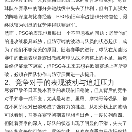
体现在攻击端，尤其是梅西和姆巴佩的配合逐渐成熟。尽管
球队在赛季中的部分关键战役中失去了胜利，但由于其强大
的阵容深度与比赛经验，PSG仍旧牢牢占据积分榜首位，最
终以较为明显的优势捧得联赛冠军。
然而，PSG的表现也反映出一个不容忽视的问题：尽管他们
的进攻线极具威胁，但防守端的波动与队员的状态起伏，成
为了他们不够完美的原因。随着赛季的进行，球队在某些比
赛中的低迷表现暴露出教练与球队战术调整上的不足。虽然
最终仍能拿下冠军，但PSG在未来若想在欧洲赛场上有所突
破，必须在团队协作与防守层面进一步提升。
2、竞争对手的表现波动与追赶压力
尽管巴黎圣日耳曼本赛季的表现依旧稳健，但其背后的竞争
对手并非一成不变，尤其是马赛、里昂、摩纳哥等强队，都
在不同阶段对巴黎形成了强有力的挑战。从积分榜上的波动
可以看到，马赛在赛季初期表现相当出色，一度位列前四。
但随着赛季的深入，球队的状态出现了明显的下滑，失去了
与巴黎竞争的可能性。尽管如此，马赛在赛季中段依旧保持