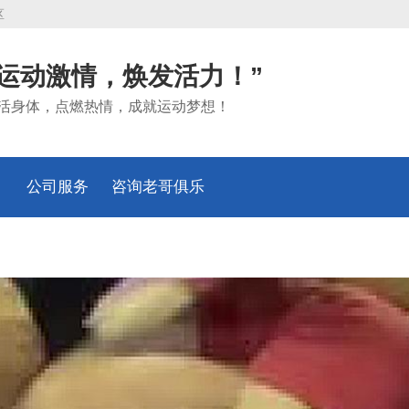
区
“运动激情，焕发活力！”
活身体，点燃热情，成就运动梦想！
公司服务
咨询老哥俱乐
部