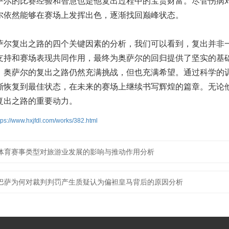
萨尔的比赛经验和智慧也是他复出过程中的宝贵财富。尽管伤病
尔依然能够在赛场上发挥出色，逐渐找回巅峰状态。
萨尔复出之路的四个关键因素的分析，我们可以看到，复出并非
支持和赛场表现共同作用，最终为奥萨尔的回归提供了坚实的基
，奥萨尔的复出之路仍然充满挑战，但也充满希望。通过科学的
渐恢复到最佳状态，在未来的赛场上继续书写辉煌的篇章。无论
复出之路的重要动力。
tps://www.hxjfdl.com/works/382.html
体育赛事类型对旅游业发展的影响与推动作用分析
巴萨为何对裁判判罚产生质疑认为偏袒皇马背后的原因分析