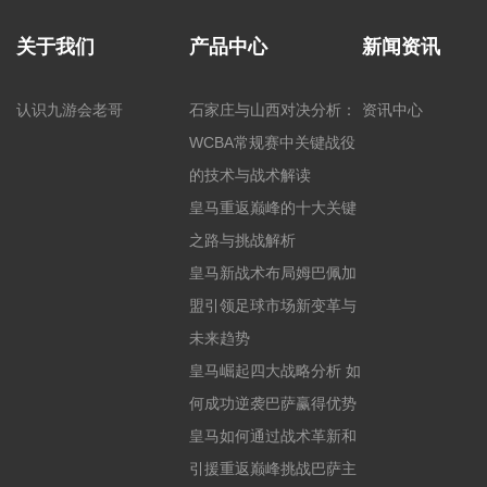
关于我们
产品中心
新闻资讯
认识九游会老哥
石家庄与山西对决分析：
资讯中心
WCBA常规赛中关键战役
的技术与战术解读
皇马重返巅峰的十大关键
之路与挑战解析
皇马新战术布局姆巴佩加
盟引领足球市场新变革与
未来趋势
皇马崛起四大战略分析 如
何成功逆袭巴萨赢得优势
皇马如何通过战术革新和
引援重返巅峰挑战巴萨主