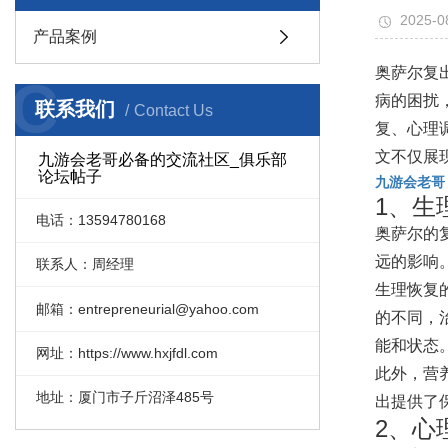
2025-0
产品案例
奥萨尔复
C
病的困扰
联系我们
Contact Us
复、心理
文不仅展
九游会老哥必备的交流社区_俱乐部
论坛帖子
九游会老哥
1、生
电话：13594780168
奥萨尔的
远的影响
联系人：周经理
生理恢复
邮箱：entrepreneurial@yahoo.com
的不同，
能和状态
网址：https://www.hxjfdl.com
此外，营
地址：厦门市子斤沼泽485号
出提供了
2、心