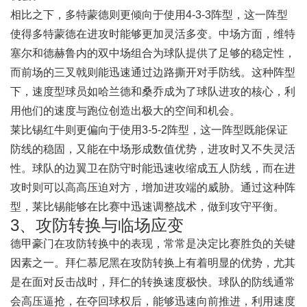
相比之下，多特蒙德则更倾向于使用4-3-3阵型，这一阵型
使得多特蒙德在进攻时能够更加灵活多变。中场方面，维特
塞尔和德赫鲁内的双中场组合为球队提供了足够的稳定性，
而前场的三叉戟则能迅速通过边路撕开对手防线。这种阵型
下，速度型球员如哈兰德和桑乔成为了球队进攻的核心，利
用他们的速度与跑位创造出极大的空间和机会。
莱比锡红牛则更偏向于使用3-5-2阵型，这一阵型既能保证
防线的稳固，又能在中场形成数值优势，进攻时又不失灵活
性。球队的边翼卫在防守时能迅速收缩成五人防线，而在进
攻时则可以高高压迫对方，增加进攻端的威胁。通过这种阵
型，莱比锡能够在比赛中迅速调整战术，做到攻守平衡。
3、攻防转换与临场应变
德甲豪门在攻防转换中的表现，常常是决定比赛胜负的关键
因素之一。拜仁慕尼黑在攻防转换上有着明显的优势，尤其
是在面对反击战时，拜仁的转换速度极快。球队的防线通常
会高压逼抢，在夺回球权后，能够迅速向前推进，利用速度