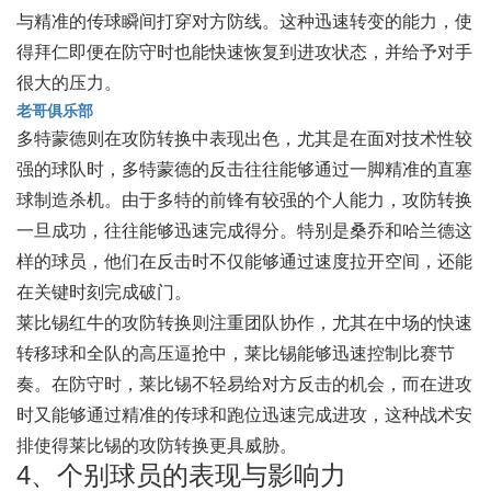
与精准的传球瞬间打穿对方防线。这种迅速转变的能力，使
得拜仁即便在防守时也能快速恢复到进攻状态，并给予对手
很大的压力。
老哥俱乐部
多特蒙德则在攻防转换中表现出色，尤其是在面对技术性较
强的球队时，多特蒙德的反击往往能够通过一脚精准的直塞
球制造杀机。由于多特的前锋有较强的个人能力，攻防转换
一旦成功，往往能够迅速完成得分。特别是桑乔和哈兰德这
样的球员，他们在反击时不仅能够通过速度拉开空间，还能
在关键时刻完成破门。
莱比锡红牛的攻防转换则注重团队协作，尤其在中场的快速
转移球和全队的高压逼抢中，莱比锡能够迅速控制比赛节
奏。在防守时，莱比锡不轻易给对方反击的机会，而在进攻
时又能够通过精准的传球和跑位迅速完成进攻，这种战术安
排使得莱比锡的攻防转换更具威胁。
4、个别球员的表现与影响力