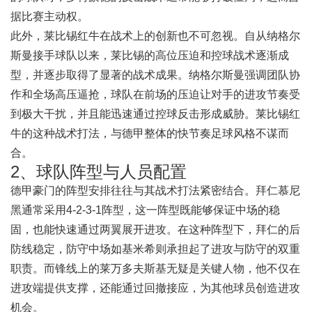
据比赛主动权。
此外，莱比锡红牛在战术上的创新也不可忽视。自从纳格尔
斯曼接手球队以来，莱比锡的高位压迫和控球战术逐渐成
型，并逐步取得了显著的战术成果。纳格尔斯曼强调团队协
作和全场高压逼抢，球队在前场的压迫让对手的进攻节奏受
到极大干扰，并且能迅速通过控球反击形成威胁。莱比锡红
牛的这种战术打法，与德甲整体的快节奏足球风格不谋而
合。
2、球队阵型与人员配置
德甲豪门的阵型安排往往与其战术打法紧密结合。拜仁慕尼
黑通常采用4-2-3-1阵型，这一阵型既能够保证中场的稳
固，也能快速通过两翼展开进攻。在这种阵型下，拜仁的后
防线稳定，防守中场如基米希则承担起了进攻与防守的双重
职责。而锋线上的莱万多夫斯基无疑是关键人物，他不仅在
进攻端提供支撑，还能通过回撤接应，为其他球员创造进攻
机会。