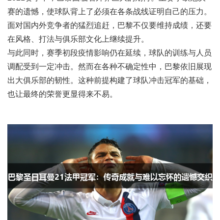
赛的遗憾，使球队背上了必须在各条战线证明自己的压力。
面对国内外竞争者的猛烈追赶，巴黎不仅要维持成绩，还要
在风格、打法与俱乐部文化上继续提升。
与此同时，赛季初段疫情影响仍在延续，球队的训练与人员
调配受到一定冲击。然而在各种不确定性中，巴黎依旧展现
出大俱乐部的韧性。这种前提构建了球队冲击冠军的基础，
也让最终的荣誉更显得来不易。