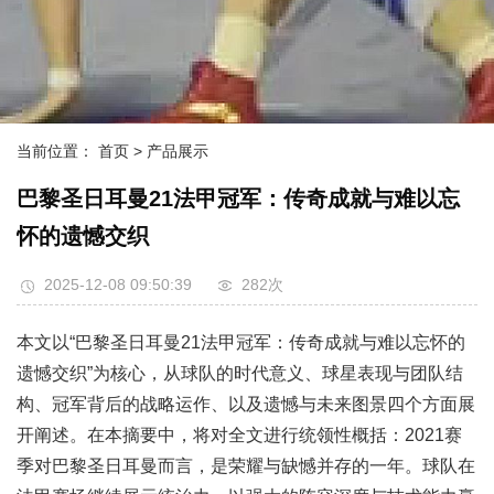
当前位置：
首页
> 产品展示
巴黎圣日耳曼21法甲冠军：传奇成就与难以忘
怀的遗憾交织
2025-12-08 09:50:39
282次
本文以“巴黎圣日耳曼21法甲冠军：传奇成就与难以忘怀的
遗憾交织”为核心，从球队的时代意义、球星表现与团队结
构、冠军背后的战略运作、以及遗憾与未来图景四个方面展
开阐述。在本摘要中，将对全文进行统领性概括：2021赛
季对巴黎圣日耳曼而言，是荣耀与缺憾并存的一年。球队在