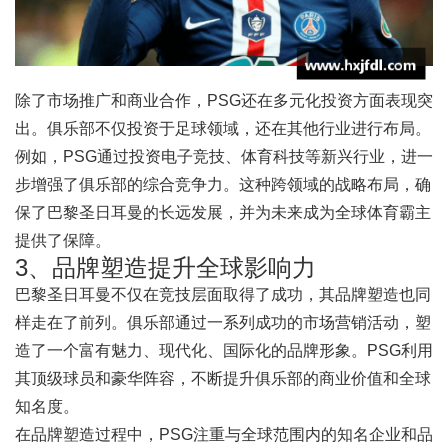
除了市场推广和商业合作，PSG还在多元化投资方面表现突
出。俱乐部不仅投资于足球领域，还在其他行业进行布局。
例如，PSG通过投资电子竞技、体育科技等新兴行业，进一
步增强了俱乐部的综合竞争力。这种跨领域的战略布局，确
保了巴黎圣日耳曼的长远发展，并为未来成为全球体育霸主
提供了保障。
3、品牌塑造提升全球影响力
巴黎圣日耳曼不仅在竞技层面取得了成功，其品牌塑造也同
样走在了前列。俱乐部通过一系列成功的市场营销活动，塑
造了一个富有魅力、现代化、国际化的品牌形象。PSG利用
其顶级球员和豪华阵容，不断提升俱乐部的商业价值和全球
知名度。
在品牌塑造过程中，PSG注重与全球范围内的知名企业和品