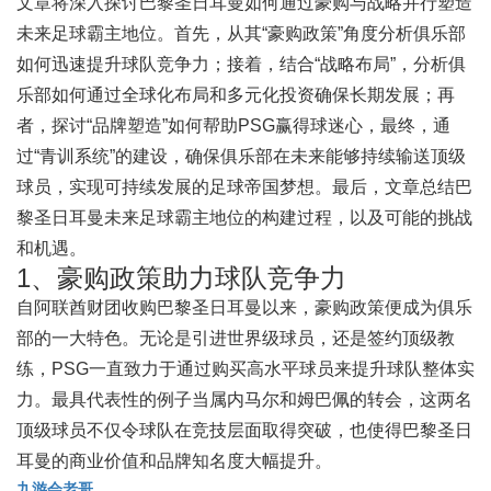
文章将深入探讨巴黎圣日耳曼如何通过豪购与战略并行塑造
未来足球霸主地位。首先，从其“豪购政策”角度分析俱乐部
如何迅速提升球队竞争力；接着，结合“战略布局”，分析俱
乐部如何通过全球化布局和多元化投资确保长期发展；再
者，探讨“品牌塑造”如何帮助PSG赢得球迷心，最终，通
过“青训系统”的建设，确保俱乐部在未来能够持续输送顶级
球员，实现可持续发展的足球帝国梦想。最后，文章总结巴
黎圣日耳曼未来足球霸主地位的构建过程，以及可能的挑战
和机遇。
1、豪购政策助力球队竞争力
自阿联酋财团收购巴黎圣日耳曼以来，豪购政策便成为俱乐
部的一大特色。无论是引进世界级球员，还是签约顶级教
练，PSG一直致力于通过购买高水平球员来提升球队整体实
力。最具代表性的例子当属内马尔和姆巴佩的转会，这两名
顶级球员不仅令球队在竞技层面取得突破，也使得巴黎圣日
耳曼的商业价值和品牌知名度大幅提升。
九游会老哥