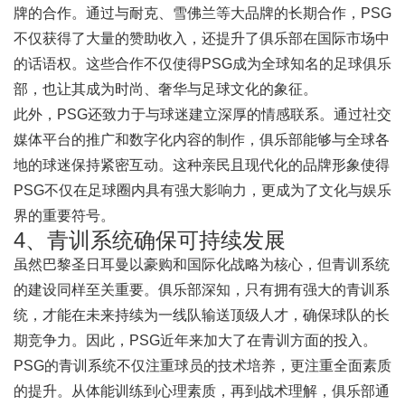
牌的合作。通过与耐克、雪佛兰等大品牌的长期合作，PSG
不仅获得了大量的赞助收入，还提升了俱乐部在国际市场中
的话语权。这些合作不仅使得PSG成为全球知名的足球俱乐
部，也让其成为时尚、奢华与足球文化的象征。
此外，PSG还致力于与球迷建立深厚的情感联系。通过社交
媒体平台的推广和数字化内容的制作，俱乐部能够与全球各
地的球迷保持紧密互动。这种亲民且现代化的品牌形象使得
PSG不仅在足球圈内具有强大影响力，更成为了文化与娱乐
界的重要符号。
4、青训系统确保可持续发展
虽然巴黎圣日耳曼以豪购和国际化战略为核心，但青训系统
的建设同样至关重要。俱乐部深知，只有拥有强大的青训系
统，才能在未来持续为一线队输送顶级人才，确保球队的长
期竞争力。因此，PSG近年来加大了在青训方面的投入。
PSG的青训系统不仅注重球员的技术培养，更注重全面素质
的提升。从体能训练到心理素质，再到战术理解，俱乐部通