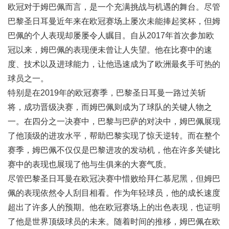
欧冠对于姆巴佩而言，是一个充满挑战与机遇的舞台。尽管
巴黎圣日耳曼近年来在欧冠赛场上屡次未能捧起奖杯，但姆
巴佩的个人表现却屡屡令人瞩目。自从2017年首次参加欧
冠以来，姆巴佩的表现便未曾让人失望。他在比赛中的速
度、技术以及进球能力，让他迅速成为了欧洲最炙手可热的
球员之一。
特别是在2019年的欧冠赛季，巴黎圣日耳曼一路过关斩
将，成功晋级决赛，而姆巴佩则成为了球队的关键人物之
一。在四分之一决赛中，巴黎与巴萨的对决中，姆巴佩展现
了他顶级的进攻水平，帮助巴黎实现了惊天逆转。而在整个
赛季，姆巴佩不仅仅是巴黎进攻的发动机，他在许多关键比
赛中的表现也展现了他与生俱来的大赛气质。
尽管巴黎圣日耳曼在欧冠决赛中惜败给拜仁慕尼黑，但姆巴
佩的表现依然令人刮目相看。作为年轻球员，他的成长速度
超出了许多人的预期。他在欧冠赛场上的出色表现，也证明
了他是世界顶级球员的未来。随着时间的推移，姆巴佩在欧