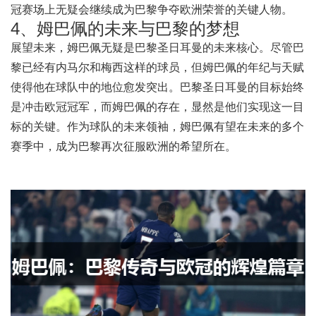
冠赛场上无疑会继续成为巴黎争夺欧洲荣誉的关键人物。
4、姆巴佩的未来与巴黎的梦想
展望未来，姆巴佩无疑是巴黎圣日耳曼的未来核心。尽管巴
黎已经有内马尔和梅西这样的球员，但姆巴佩的年纪与天赋
使得他在球队中的地位愈发突出。巴黎圣日耳曼的目标始终
是冲击欧冠冠军，而姆巴佩的存在，显然是他们实现这一目
标的关键。作为球队的未来领袖，姆巴佩有望在未来的多个
赛季中，成为巴黎再次征服欧洲的希望所在。